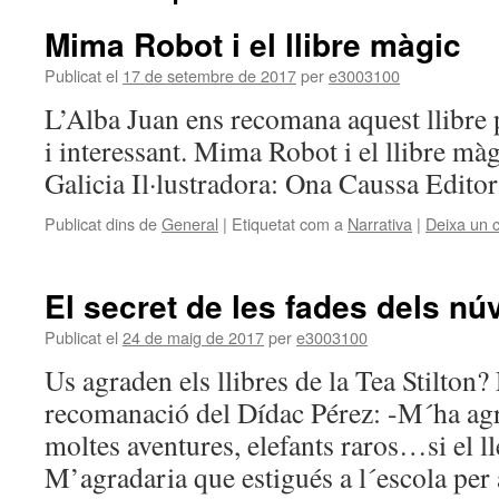
Mima Robot i el llibre màgic
Publicat el
17 de setembre de 2017
per
e3003100
L’Alba Juan ens recomana aquest llibre 
i interessant. Mima Robot i el llibre mà
Galicia Il·lustradora: Ona Caussa Editor
Publicat dins de
General
|
Etiquetat com a
Narrativa
|
Deixa un 
El secret de les fades dels nú
Publicat el
24 de maig de 2017
per
e3003100
Us agraden els llibres de la Tea Stilton
recomanació del Dídac Pérez: -M´ha agr
moltes aventures, elefants raros…si el ll
M’agradaria que estigués a l´escola per 