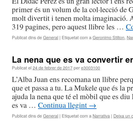
El Dídac Pérez és un gran lector i ens r
primer és un volum de la col·lecció de 
molt divertit i tenen molta imaginació. A
319 pagines, pero aquest llibre les …
Co
Publicat dins de
General
|
Etiquetat com a
Geronimo Stilton
,
Nar
La nena que es va convertir e
Publicat el
24 de febrer de 2017
per
e3003100
L’Alba Juan ens recomana un llibre perq
que et passa a tu. La Mukele que és la pr
ajuda la nena que té el mòbil que es diu
es va …
Continua llegint
→
Publicat dins de
General
|
Etiquetat com a
Narrativa
|
Deixa un 