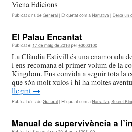
Viena Edicions
Publicat dins de
General
|
Etiquetat com a
Narrativa
|
Deixa un 
El Palau Encantat
Publicat el
17 de maig de 2016
per
e3003100
La Clàudia Estivill és una enamorada del
i ens recomana el primer volum de la col
Kingdom. Ens convida a seguir tota la c
que són molt xulos i hi ha moltes avent
llegint
→
Publicat dins de
General
|
Etiquetat com a
Narrativa
,
Secret Ki
Manual de supervivència a l’in
Publicat el
8 de maig de 2016
per
e3003100