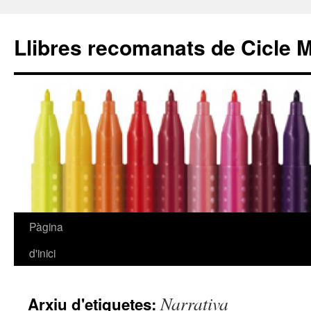
Llibres recomanats de Cicle M
Pàgina
Vés
d'inici
al
contingut
Narrativa
Arxiu d'etiquetes: