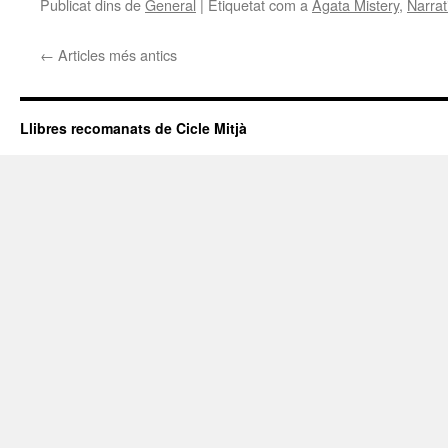
Publicat dins de
General
|
Etiquetat com a
Agata Mistery
,
Narrat
←
Articles més antics
Llibres recomanats de Cicle Mitjà