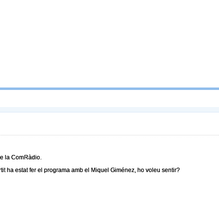
de la ComRàdio.
rtit ha estat fer el programa amb el Miquel Giménez, ho voleu sentir?