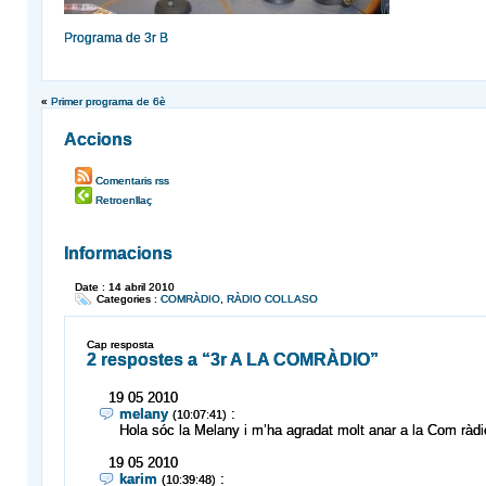
Programa de 3r B
«
Primer programa de 6è
Accions
Comentaris rss
Retroenllaç
Informacions
Date : 14 abril 2010
Categories :
COMRÀDIO
,
RÀDIO COLLASO
Cap resposta
2 respostes a “3r A LA COMRÀDIO”
19
05
2010
melany
:
(10:07:41)
Hola sóc la Melany i m’ha agradat molt anar a la Com ràd
19
05
2010
karim
:
(10:39:48)