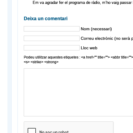
Em va agradar fer el programa de ràdio, m’ho vaig passar 
Deixa un comentari
Nom (necessari)
Correu electrònic (no serà p
Lloc web
Podeu utilitzar aquestes etiquetes : <a href="" title=""> <abbr title
<s> <strike> <strong>