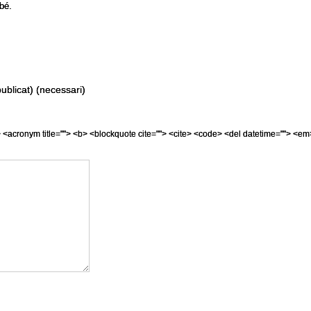
bé.
ublicat) (necessari)
=""> <acronym title=""> <b> <blockquote cite=""> <cite> <code> <del datetime=""> <em