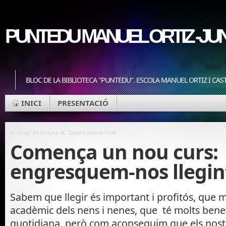
PUNTEDU MANUEL ORTIZ -JU
BLOC DE LA BIBLIOTECA "PUNTEDU". ESCOLA MANUEL ORTIZ I CAS
INICI
PRESENTACIÓ
«
Grup de lectura 4t. Taula rodona final
Comença un nou curs:
engresquem-nos llegin
Sabem que llegir és important i profitós, que m
acadèmic dels nens i nenes, que té molts benefi
quotidiana, però com aconseguim que els nostres