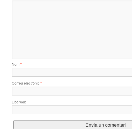
Nom
*
Correu electrònic
*
Lloc web