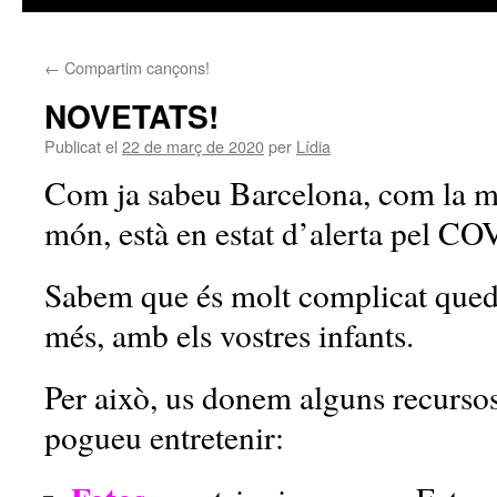
←
Compartim cançons!
NOVETATS!
Publicat el
22 de març de 2020
per
Lídia
Com ja sabeu Barcelona, com la ma
món, està en estat d’alerta pel C
Sabem que és molt complicat queda
més, amb els vostres infants.
Per això, us donem alguns recursos
pogueu entretenir: