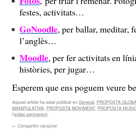
Fotos
, per triar i remenar. Fotog
festes, activitats…
GoNoodle
, per ballar, meditar, f
l’anglès…
Moodle
, per fer activitats en lín
històries, per jugar…
Esperem que ens poguem veure ben
Aquest article ha estat publicat en
General
,
PROPOSTA GLOBA
MANIPULATIVA
,
PROPOSTA MOVIMENT
,
PROPOSTA MUSI
l'
enllaç permanent
.
←
Compartim cançons!