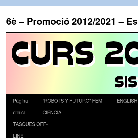
6è – Promoció 2012/2021 – E
Pàgina
“ROBOTS Y FUTURO” FEM
ENGLISH
Vés
d'inici
CIÈNCIA
al
TASQUES OFF-
contingut
LINE