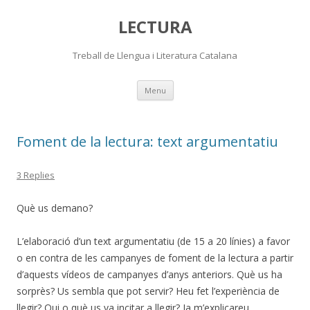
LECTURA
Treball de Llengua i Literatura Catalana
Skip
Menu
to
content
Foment de la lectura: text argumentatiu
3 Replies
Què us demano?
L’elaboració d’un text argumentatiu (de 15 a 20 línies) a favor
o en contra de les campanyes de foment de la lectura a partir
d’aquests vídeos de campanyes d’anys anteriors. Què us ha
sorprès? Us sembla que pot servir? Heu fet l’experiència de
llegir? Qui o què us va incitar a llegir? Ja m’explicareu…