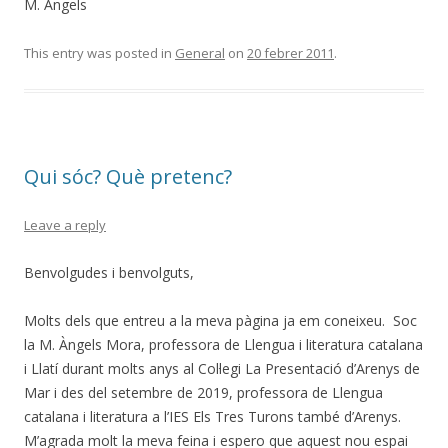
M. Àngels
This entry was posted in
General
on
20 febrer 2011
.
Qui sóc? Què pretenc?
Leave a reply
Benvolgudes i benvolguts,
Molts dels que entreu a la meva pàgina ja em coneixeu. Soc
la M. Àngels Mora, professora de Llengua i literatura catalana
i Llatí durant molts anys al Col·legi La Presentació d’Arenys de
Mar i des del setembre de 2019, professora de Llengua
catalana i literatura a l’IES Els Tres Turons també d’Arenys.
M’agrada molt la meva feina i espero que aquest nou espai