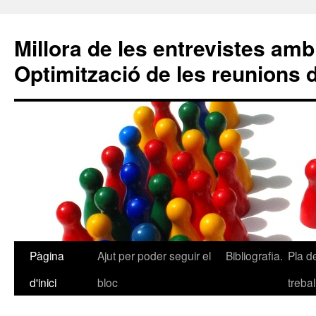
Millora de les entrevistes amb 
Optimització de les reunions 
Pàgina
Ajut per poder seguir el
Bibliografia.
Pla d
Vés
d'inici
bloc
trebal
al
contingut