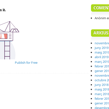
COMENT
Anònim
e
ARXIUS
novembre
juny 2019
maig 201
abril 2019
març 201
Publish for Free
febrer 20
gener 20
novembre
octubre 2
juny 2018
maig 201
març 201
febrer 20
gener 20
desembre