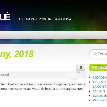
QUÈ
ESCOLA PARE POVEDA – BARCELONA
uny, 2018
…
ARTICL
0
eneral
MIDNIGH
XERRADA 
 hem tirat endavant un projecte interdisciplinar que culmina
LA CONT
 una mostra de les activitats de l’escola durant aquest curs.
EARTH :)
Danses d
Who was 