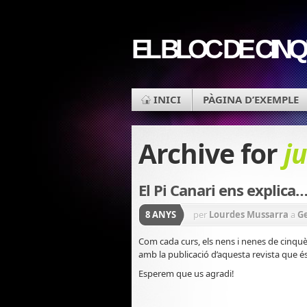
EL BLOC DE CIN
INICI
PÀGINA D’EXEMPLE
Archive for
j
El Pi Canari ens explica
8 ANYS
per
Lourdes Mussarra
a
G
Com cada curs, els nens i nenes de cinquè
amb la publicació d’aquesta revista que és
Esperem que us agradi!