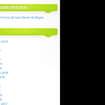
ARIS RECENTS
n
Fotos de Sant Benet de Bages
 2019
9
9
19
19
 2018
018
8
8
18
18
 2017