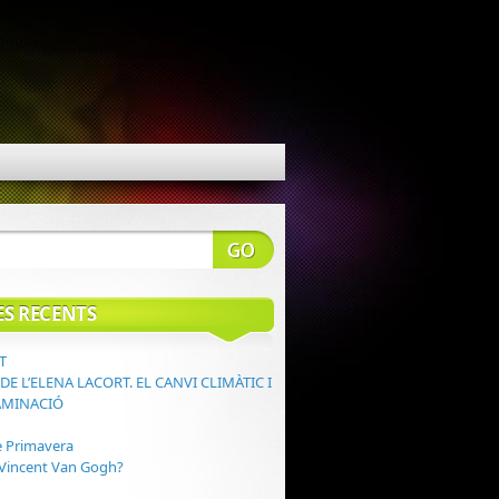
ES RECENTS
T
DE L’ELENA LACORT. EL CANVI CLIMÀTIC I
AMINACIÓ
e Primavera
Vincent Van Gogh?