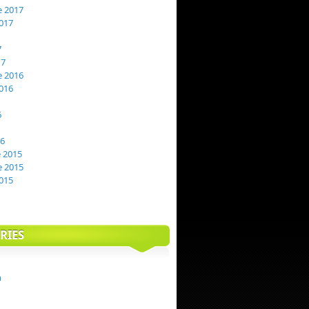
 2017
017
7
17
 2016
016
6
16
 2015
 2015
015
RIES
n