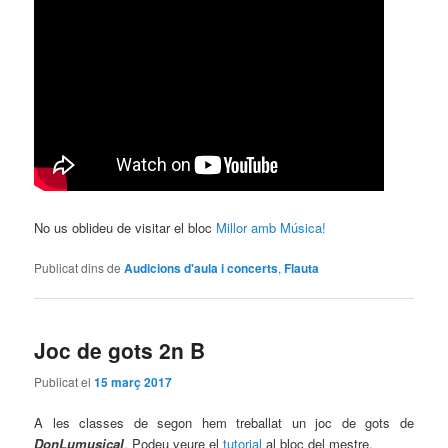
No us oblideu de visitar el bloc
Millor amb Música!
Publicat dins de
Audicions d'aula i concerts
,
Flauta
Joc de gots 2n B
Publicat el
15 març 2017
A les classes de segon hem treballat un joc de gots de
DonLumusical
. Podeu veure el
tutorial
al bloc del mestre.