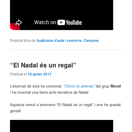
Publicat dins de
Audicions d'aula i concerts
,
Cançons
“El Nadal és un regal”
Publicat el
18 gener 2017
L’alumnat de sisè ha versionat
“
Cómo te atreves”
del grup
Morat
i ha inventat una lletra amb temàtica de Nadal.
Aquesta versió s’anomena “El Nadal és un regal” i ens ha quedat
genial!