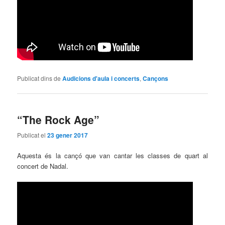
Publicat dins de
Audicions d'aula i concerts
,
Cançons
“The Rock Age”
Publicat el
23 gener 2017
Aquesta és la cançó que van cantar les classes de quart al
concert de Nadal.