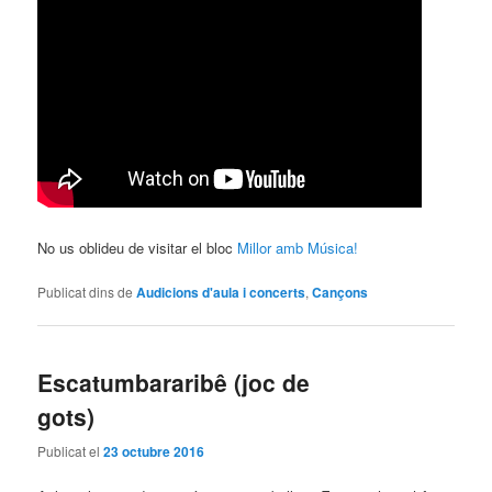
No us oblideu de visitar el bloc
Millor amb Música!
Publicat dins de
Audicions d'aula i concerts
,
Cançons
Escatumbararibê (joc de
gots)
Publicat el
23 octubre 2016