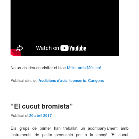
No us oblideu de visitar el bloc
Millor amb Música!
Publicat dins de
Audicions d'aula i concerts
,
Cançons
“El cucut bromista”
Publicat el
20 abril 2017
Els grups de primer han treballat un acompanyament amb
instruments de petita percussió per a la cançó “El cucut