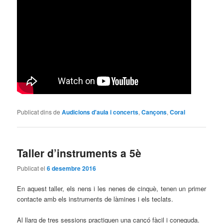
Publicat dins de
Audicions d'aula i concerts
,
Cançons
,
Coral
Taller d’instruments a 5è
Publicat el
6 desembre 2016
En aquest taller, els nens i les nenes de cinquè, tenen un primer
contacte amb els instruments de làmines i els teclats.
Al llarg de tres sessions practiquen una cançó fàcil i coneguda.