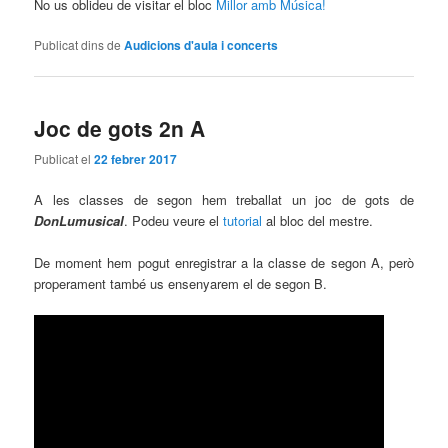
No us oblideu de visitar el bloc
Millor amb Música!
Publicat dins de
Audicions d'aula i concerts
Joc de gots 2n A
Publicat el
22 febrer 2017
A les classes de segon hem treballat un joc de gots de
DonLumusical
. Podeu veure el
tutorial
al bloc del mestre.
De moment hem pogut enregistrar a la classe de segon A, però
properament també us ensenyarem el de segon B.