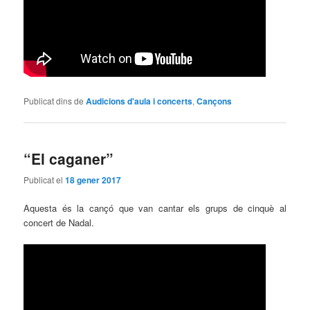
Publicat dins de
Audicions d'aula i concerts
,
Cançons
“El caganer”
Publicat el
18 gener 2017
Aquesta és la cançó que van cantar els grups de cinquè al
concert de Nadal.