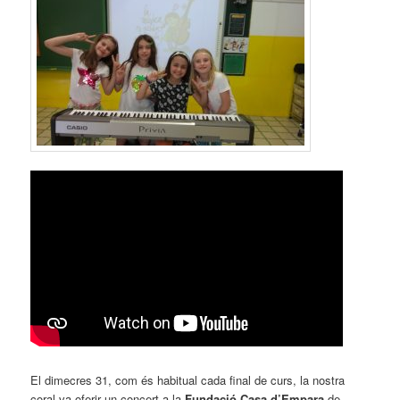
El dimecres 31, com és habitual cada final de curs, la nostra
coral va oferir un concert a la
Fundació Casa d’Empara
de