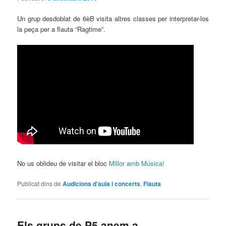
Un grup desdoblat de 6èB visita altres classes per interpretar-los
la peça per a flauta “Ragtime”.
No us oblideu de visitar el bloc
Millor amb Música!
Publicat dins de
Audicions d'aula i concerts
,
Flauta
Els grups de P5 anem a