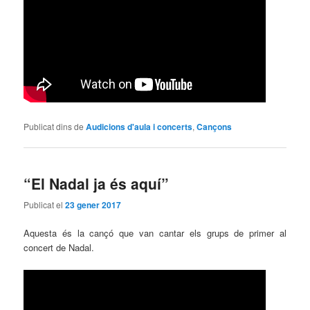
Publicat dins de
Audicions d'aula i concerts
,
Cançons
“El Nadal ja és aquí”
Publicat el
23 gener 2017
Aquesta és la cançó que van cantar els grups de primer al
concert de Nadal.