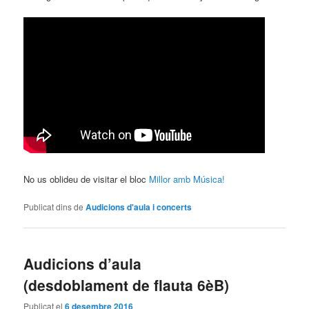
No us oblideu de visitar el bloc
Millor amb Música!
Publicat dins de
Audicions d'aula i concerts
Audicions d’aula
(desdoblament de flauta 6èB)
Publicat el
6 desembre 2016