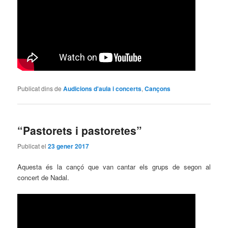
Publicat dins de
Audicions d'aula i concerts
,
Cançons
“Pastorets i pastoretes”
Publicat el
23 gener 2017
Aquesta és la cançó que van cantar els grups de segon al
concert de Nadal.