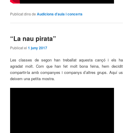
Publicat dins de
Audicions d'aula i concerts
“La nau pirata”
Publicat el
1 juny 2017
Les classes de segon han treballat aquesta cançó i els ha
agradat molt. Com que han fet molt bona feina, hem decidit
compartir-la amb companyes i companys d’altres grups. Aquí us
deixem una petita mostra.