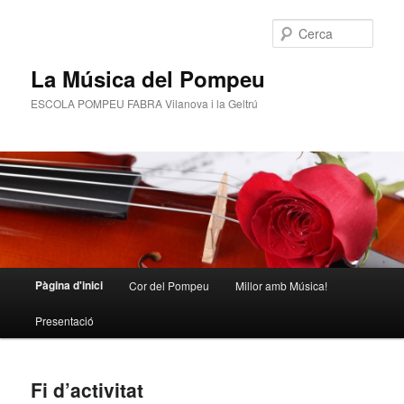
Cerca
La Música del Pompeu
ESCOLA POMPEU FABRA Vilanova i la Geltrú
Menú
Pàgina d'inici
Cor del Pompeu
Millor amb Música!
Aneu
Aneu
principal
Presentació
al
al
contingut
contingut
Fi d’activitat
principal
secundari