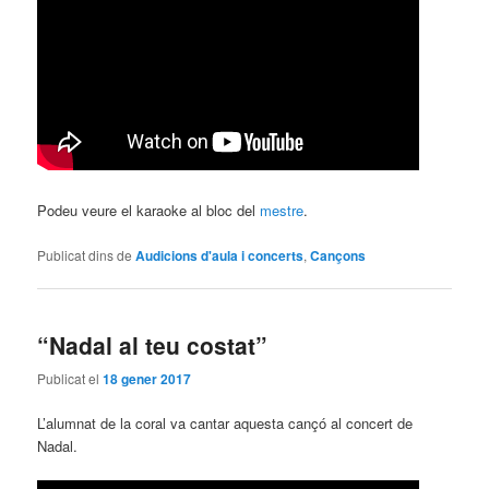
Podeu veure el karaoke al bloc del
mestre
.
Publicat dins de
Audicions d'aula i concerts
,
Cançons
“Nadal al teu costat”
Publicat el
18 gener 2017
L’alumnat de la coral va cantar aquesta cançó al concert de
Nadal.