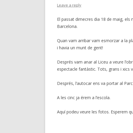
Leave a reply
El passat dimecres dia 18 de maig, els n
Barcelona.
Quan vam arribar vam esmorzar a la pla
i havia un munt de gent!
Després vam anar al Liceu a veure l’obr
espectacle fantàstic. Tots, grans i xics 
Després, l’autocar ens va portar al Parc
A les cinc ja érem a l’escola.
Aquí podeu veure les fotos. Esperem qu