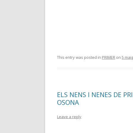
This entry was posted in
PRIMER
on
5 mai
ELS NENS I NENES DE P
OSONA
Leave a reply