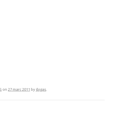
S
on
27 març 2011
by
jbigas
.