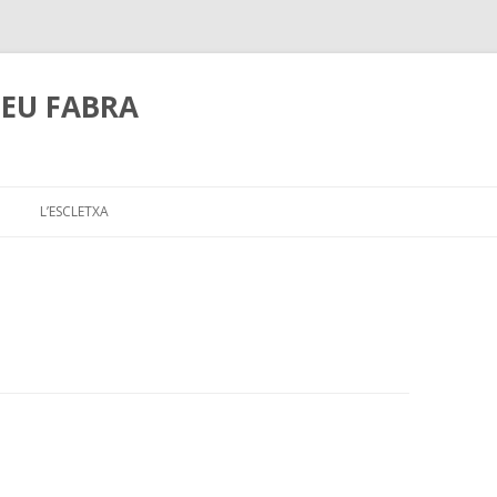
PEU FABRA
Skip
to
L’ESCLETXA
content