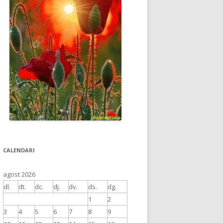
CALENDARI
agost 2026
dl.
dt.
dc.
dj.
dv.
ds.
dg.
1
2
3
4
5
6
7
8
9