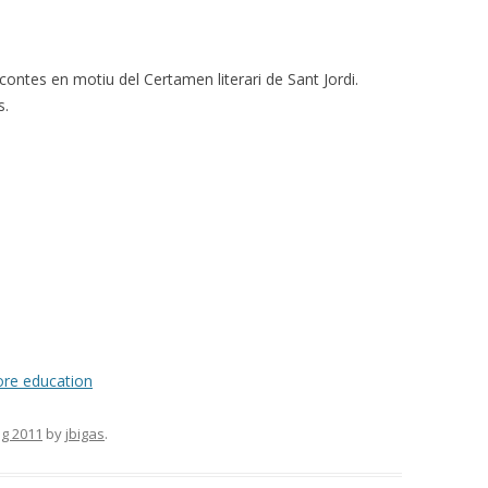
contes en motiu del Certamen literari de Sant Jordi.
s.
re education
ig 2011
by
jbigas
.