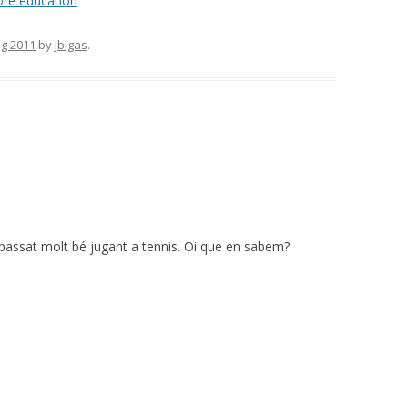
re education
ig 2011
by
jbigas
.
passat molt bé jugant a tennis. Oi que en sabem?