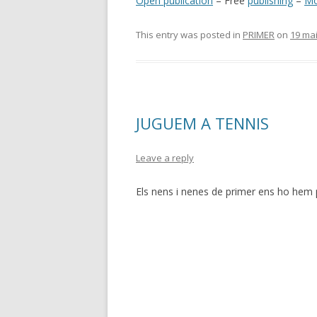
Open publication
– Free
publishing
–
Mo
This entry was posted in
PRIMER
on
19 ma
JUGUEM A TENNIS
Leave a reply
Els nens i nenes de primer ens ho hem 