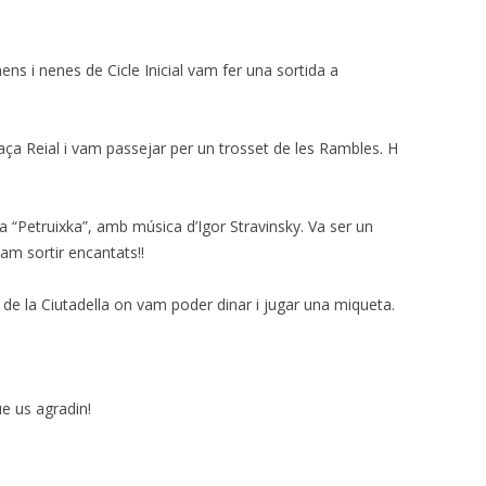
ens i nenes de Cicle Inicial vam fer una sortida a
ça Reial i vam passejar per un trosset de les Rambles. H
a “Petruixka”, amb música d’Igor Stravinsky. Va ser un
vam sortir encantats!!
 de la Ciutadella on vam poder dinar i jugar una miqueta.
e us agradin!