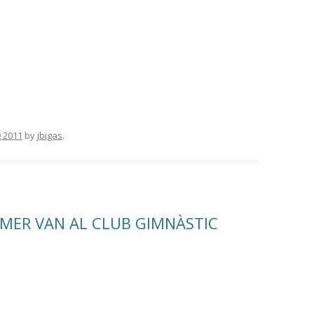
g 2011
by
jbigas
.
RIMER VAN AL CLUB GIMNÀSTIC