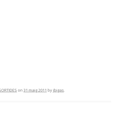
SORTIDES
on
31 maig 2011
by
jbigas
.