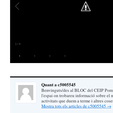
1
/
4
Quant a c5005545
Benvinguts/des al BLOC del CEIP Pomp
l'espai on trobareu informació sobre el n
activitats que duem a terme i altres cose
Mostra tots els articles de c5005545
→