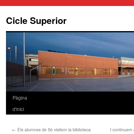
Cicle Superior
Pàgina
Vés
d'inici
al
contingut
←
Els alumnes de 5è visitem la biblioteca
I continuem 