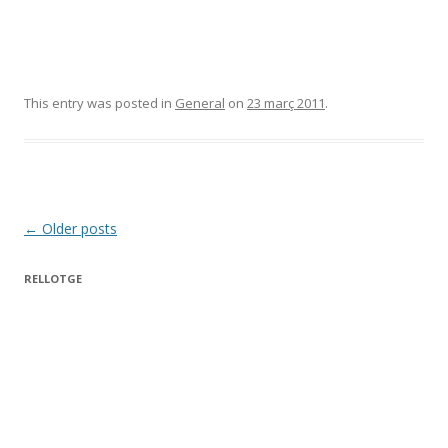
This entry was posted in
General
on
23 març 2011
.
Post
←
Older posts
navigation
RELLOTGE