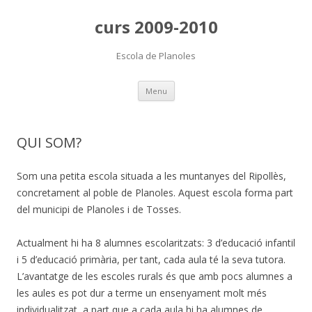
curs 2009-2010
Escola de Planoles
Skip
Menu
to
content
QUI SOM?
Som una petita escola situada a les muntanyes del Ripollès,
concretament al poble de Planoles. Aquest escola forma part
del municipi de Planoles i de Tosses.
Actualment hi ha 8 alumnes escolaritzats: 3 d’educació infantil
i 5 d’educació primària, per tant, cada aula té la seva tutora.
L’avantatge de les escoles rurals és que amb pocs alumnes a
les aules es pot dur a terme un ensenyament molt més
individualitzat, a part que a cada aula hi ha alumnes de