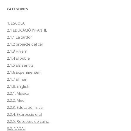
CATEGORIES
1. ESCOLA
2.1 EDUCACIÓ INFANTIL
2.1.1 La tardor
2.1.2 projecte del cel
2.1.3 Hivern
2.1.4 El poble
2.1.5 Els sentits
2.1.6 Experimentem
2.1.7 El mar
2.1.8. English
2.2.1. Música
2.2.2. Medi
2.2.3. Educació física
2.2.4. Expressió oral
2.2.5. Receptes de cuina
3.2. NADAL