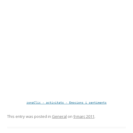
zonaClic - activitats - Emocions i sentiments
This entry was posted in
General
on
9 març 2011
.