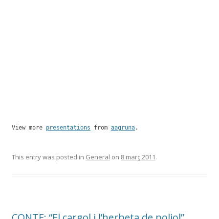
View more
presentations
from
aagruna
.
This entry was posted in
General
on
8 març 2011
.
CONTE: “El cargol i l’herbeta de poliol”