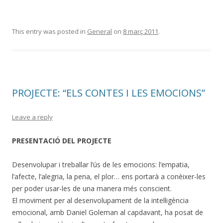
This entry was posted in
General
on
8 març 2011
.
PROJECTE: “ELS CONTES I LES EMOCIONS”
Leave a reply
PRESENTACIÓ DEL PROJECTE
Desenvolupar i treballar l’ús de les emocions: l’empatia,
l’afecte, l’alegria, la pena, el plor… ens portarà a conèixer-les
per poder usar-les de una manera més conscient.
El moviment per al desenvolupament de la intel·ligència
emocional, amb Daniel Goleman al capdavant, ha posat de