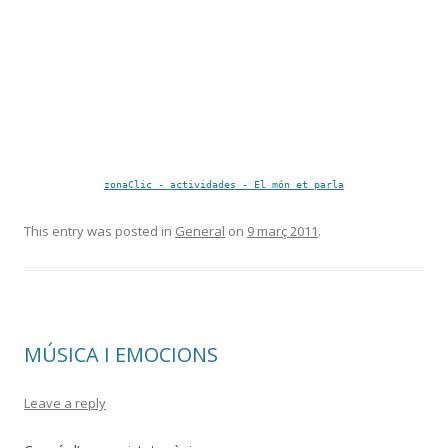
zonaClic - actividades - El món et parla
This entry was posted in
General
on
9 març 2011
.
MÚSICA I EMOCIONS
Leave a reply