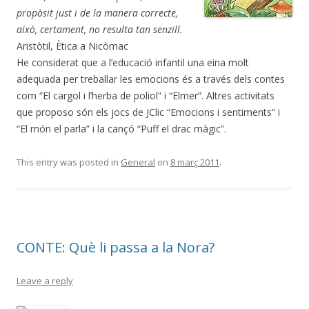
propòsit just i de la manera correcte,
això, certament, no resulta tan senzill.
Aristòtil, Ètica a Nicòmac
He considerat que a l’educació infantil una eina molt
adequada per treballar les emocions és a través dels contes
com “El cargol i l’herba de poliol” i “Elmer”. Altres activitats
que proposo són els jocs de JClic “Emocions i sentiments” i
“El món el parla” i la cançó “Puff el drac màgic”.
This entry was posted in
General
on
8 març 2011
.
CONTE: Què li passa a la Nora?
Leave a reply