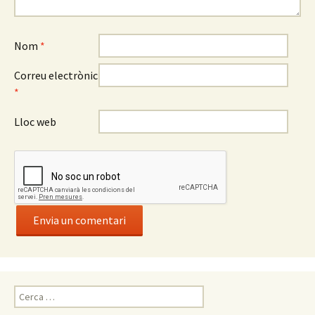
Nom
*
Correu electrònic
*
Lloc web
C
e