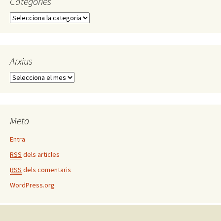
Categories
C
a
t
e
g
Arxius
o
A
r
r
i
x
e
i
s
u
Meta
s
Entra
RSS
dels articles
RSS
dels comentaris
WordPress.org