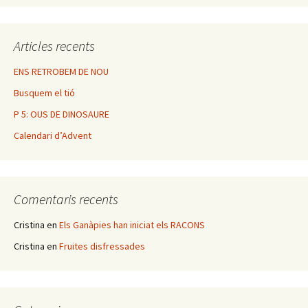
r
c
a
Articles recents
:
ENS RETROBEM DE NOU
Busquem el tió
P 5: OUS DE DINOSAURE
Calendari d’Advent
Comentaris recents
Cristina
en
Els Ganàpies han iniciat els RACONS
Cristina
en
Fruites disfressades