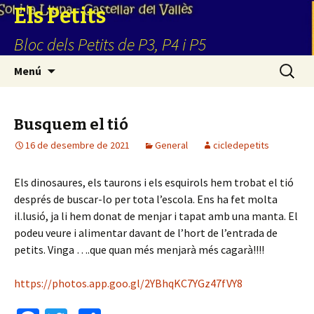
Els Petits
Bloc dels Petits de P3, P4 i P5
Vés
Cerca:
Menú
al
contingut
Busquem el tió
16 de desembre de 2021
General
cicledepetits
Els dinosaures, els taurons i els esquirols hem trobat el tió
després de buscar-lo per tota l’escola. Ens ha fet molta
il.lusió, ja li hem donat de menjar i tapat amb una manta. El
podeu veure i alimentar davant de l’hort de l’entrada de
petits. Vinga ….que quan més menjarà més cagarà!!!!
https://photos.app.goo.gl/2YBhqKC7YGz47fVY8