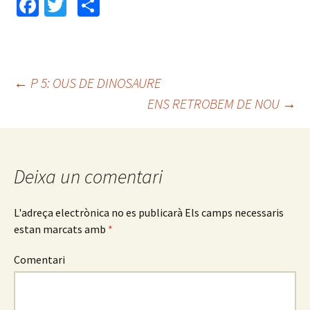
Fa
T
C
ce
wi
o
b
tt
m
o
er
p
←
P 5: OUS DE DINOSAURE
o
ar
ENS RETROBEM DE NOU
→
Navegació
k
te
ix
pels
Deixa un comentari
articles
L'adreça electrònica no es publicarà
Els camps necessaris
estan marcats amb
*
Comentari