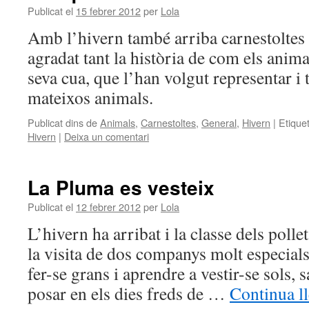
Publicat el
15 febrer 2012
per
Lola
Amb l’hivern també arriba carnestoltes i 
agradat tant la història de com els anim
seva cua, que l’han volgut representar i 
mateixos animals.
Publicat dins de
Animals
,
Carnestoltes
,
General
,
Hivern
|
Etique
Hivern
|
Deixa un comentari
La Pluma es vesteix
Publicat el
12 febrer 2012
per
Lola
L’hivern ha arribat i la classe dels polle
la visita de dos companys molt especials
fer-se grans i aprendre a vestir-se sols, 
posar en els dies freds de …
Continua l