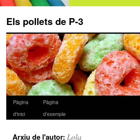
Els pollets de P-3
Pàgina
Pàgina
Vés
d'inici
d’exemple
al
contingut
Lola
Arxiu de l'autor: