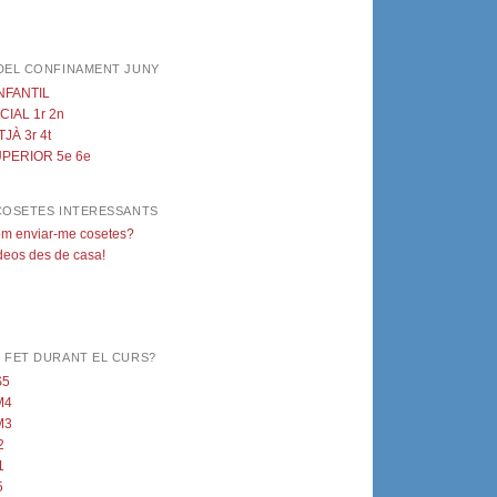
DEL CONFINAMENT JUNY
NFANTIL
ICIAL 1r 2n
TJÀ 3r 4t
PERIOR 5e 6e
COSETES INTERESSANTS
m enviar-me cosetes?
deos des de casa!
 FET DURANT EL CURS?
S5
M4
M3
2
1
5