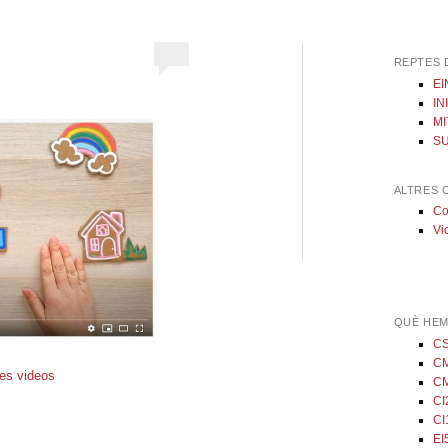
REPTES 
EI
IN
MI
SU
ALTRES 
Co
Vi
QUÈ HEM
C
C
res videos
C
CI
CI
EI