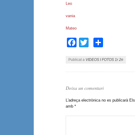
Leo
vania
Mateo
Facebook
Twitter
Compar
Publicat a
VIDEOS I FOTOS 1r 2n
Deixa un comentari
L'adreça electrònica no es publicarà
Els
amb
*