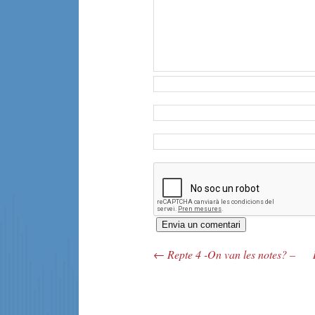
←
Repte 4 -On van les notes? –
Navegació pels articles