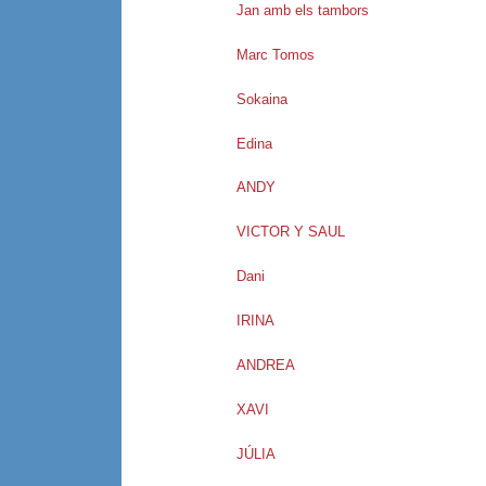
Jan amb els tambors
Marc Tomos
Sokaina
Edina
ANDY
VICTOR Y SAUL
Dani
IRINA
ANDREA
XAVI
JÚLIA