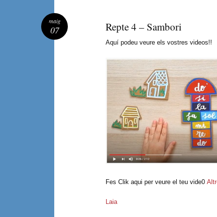
maig
Repte 4 – Sambori
07
Aquí podeu veure els vostres videos!!
Fes Clik aqui per veure el teu vide0
Alt
Laia