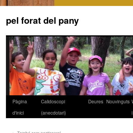
pel forat del pany
Pàgina
Calidoscopi
Deures
Nouvinguts
Vés
d'inici
(anecdotari)
al
contingut
←
També som pastissers!