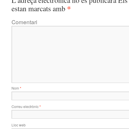
L'adreça electrònica no es publicarà
Els 
*
estan marcats amb
Comentari
Nom
*
Correu electrònic
*
Lloc web