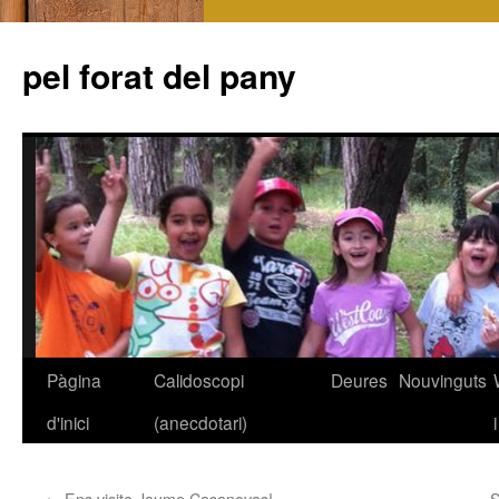
pel forat del pany
Pàgina
Calidoscopi
Deures
Nouvinguts
Vés
d'inici
(anecdotari)
al
contingut
←
Ens visita Jaume Casanovas!
S