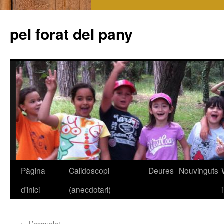
pel forat del pany
Pàgina
Calidoscopi
Deures
Nouvinguts
Vés
d'inici
(anecdotari)
al
contingut
←
L’esquelet