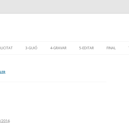
Skip
to
LICITAT
3-GUIÓ
4-GRAVAR
5-EDITAR
FINAL
content
LER
/2014
.