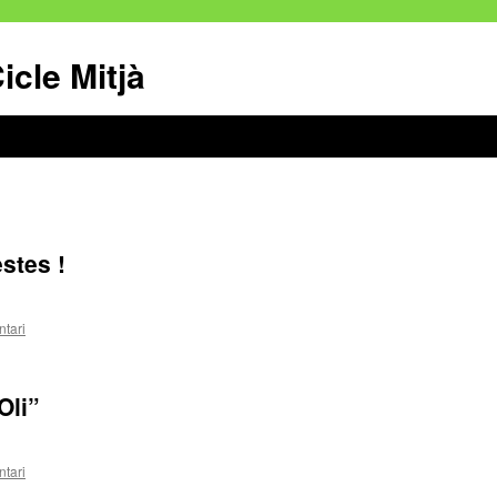
icle Mitjà
stes !
tari
Oli”
tari