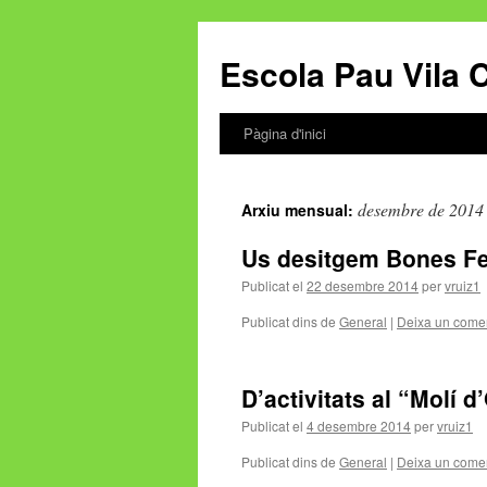
Escola Pau Vila C
Pàgina d'inici
Vés
al
desembre de 2014
Arxiu mensual:
contingut
Us desitgem Bones Fe
Publicat el
22 desembre 2014
per
vruiz1
Publicat dins de
General
|
Deixa un comen
D’activitats al “Molí d’
Publicat el
4 desembre 2014
per
vruiz1
Publicat dins de
General
|
Deixa un comen