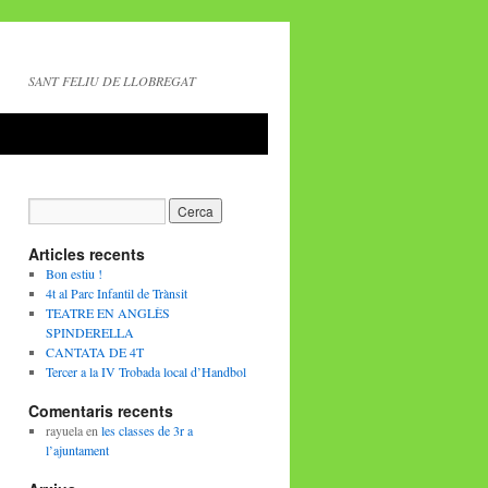
SANT FELIU DE LLOBREGAT
Articles recents
Bon estiu !
4t al Parc Infantil de Trànsit
TEATRE EN ANGLÈS
SPINDERELLA
CANTATA DE 4T
Tercer a la IV Trobada local d’Handbol
Comentaris recents
rayuela
en
les classes de 3r a
l’ajuntament