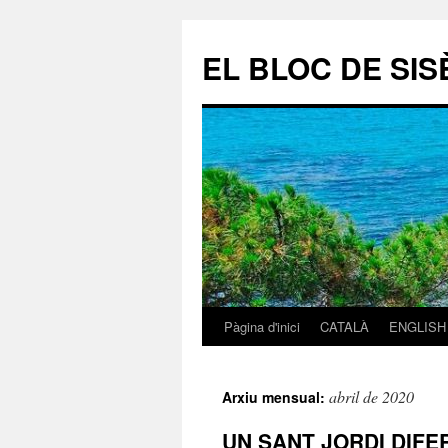
EL BLOC DE SISÈ
Pàgina d'inici
CATALÀ
ENGLISH
Vés
al
abril de 2020
Arxiu mensual:
contingut
UN SANT JORDI DIFE