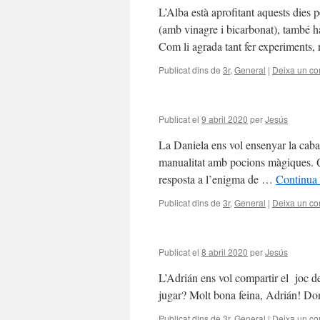
L’Alba està aprofitant aquests dies 
(amb vinagre i bicarbonat), també ha
Com li agrada tant fer experiments,
Publicat dins de
3r
,
General
|
Deixa un co
Publicat el
9 abril 2020
per
Jesús
La Daniela ens vol ensenyar la cab
manualitat amb pocions màgiques. 
resposta a l’enigma de …
Continua 
Publicat dins de
3r
,
General
|
Deixa un co
Publicat el
8 abril 2020
per
Jesús
L’Adrián ens vol compartir el joc d
jugar? Molt bona feina, Adrián! Done
Publicat dins de
3r
,
General
|
Deixa un co