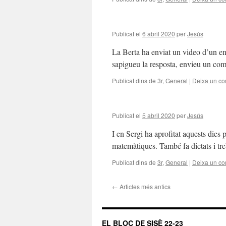
Publicat el
6 abril 2020
per
Jesús
La Berta ha enviat un video d’un e
sapigueu la resposta, envieu un come
Publicat dins de
3r
,
General
|
Deixa un co
Publicat el
5 abril 2020
per
Jesús
I en Sergi ha aprofitat aquests dies p
matemàtiques. També fa dictats i tre
Publicat dins de
3r
,
General
|
Deixa un co
←
Articles més antics
EL BLOC DE SISÈ 22-23