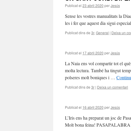
Publicat el
23 abril 2020
per
Jesús
Sense les vostres manualitats la Dia
les i fer que aquest dia sigui especi
Publicat dins de
3r
,
General
|
Deixa un co
Publicat el
17 abril 2020
per
Jesús
La Naia ens vol compartir tot el què
molta lectura. També ha tingut temps 
polseres molt boniques i …
Continu
Publicat dins de
3r
|
Deixa un comentari
Publicat el
16 abril 2020
per
Jesús
L’Iris ens ha preparat un joc de Pa
Molt bona feina! PASAPALA