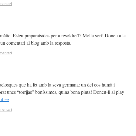
mentari
àtic. Esteu preparats/des per a resoldre’l? Molta sort! Doneu a la
u un comentari al blog amb la resposta.
mentari
caclosques que ha fet amb la seva germana: un del cos humà i
orat unes “torrijas” boníssimes, quina bona pinta! Doneu-li al play
int
→
mentari