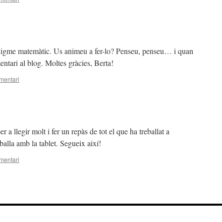
nigme matemàtic. Us animeu a fer-lo? Penseu, penseu… i quan
ntari al blog. Moltes gràcies, Berta!
mentari
er a llegir molt i fer un repàs de tot el que ha treballat a
balla amb la tablet. Segueix així!
mentari