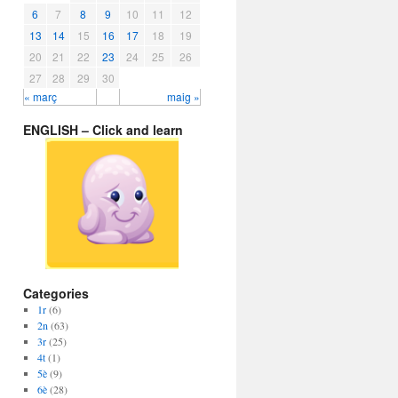
6
7
8
9
10
11
12
13
14
15
16
17
18
19
20
21
22
23
24
25
26
27
28
29
30
« març
maig »
ENGLISH – Click and learn
Categories
1r
(6)
2n
(63)
3r
(25)
4t
(1)
5è
(9)
6è
(28)