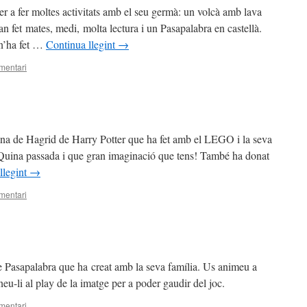
per a fer moltes activitats amb el seu germà: un volcà amb lava
n fet mates, medi, molta lectura i un Pasapalabra en castellà.
 n’ha fet …
Continua llegint
→
mentari
ana de Hagrid de Harry Potter que ha fet amb el LEGO i la seva
Quina passada i que gran imaginació que tens! També ha donat
llegint
→
mentari
e Pasapalabra que ha creat amb la seva família. Us animeu a
u-li al play de la imatge per a poder gaudir del joc.
mentari