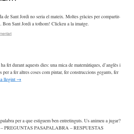
da de Sant Jordi no seria el mateix. Moltes gràcies per compartir-
al. Bon Sant Jordi a tothom! Clickeu a la imatge.
mentari
 ha fet durant aquests dies: una mica de matemàtiques, d’anglès i
per a fer altres coses com pintar, fer construccions gegants, fer
a llegint
→
sapalabra per a que estiguem ben entretinguts. Us animeu a jugar?
BRA – PREGUNTAS PASAPALABRA – RESPUESTAS