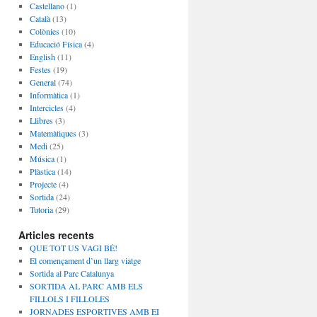
Castellano
(1)
Català
(13)
Colònies
(10)
Educació Física
(4)
English
(11)
Festes
(19)
General
(74)
Informàtica
(1)
Intercicles
(4)
Llibres
(3)
Matemàtiques
(3)
Medi
(25)
Música
(1)
Plàstica
(14)
Projecte
(4)
Sortida
(24)
Tutoria
(29)
Articles recents
QUE TOT US VAGI BÉ!
El començament d’un llarg viatge
Sortida al Parc Catalunya
SORTIDA AL PARC AMB ELS
FILLOLS I FILLOLES
JORNADES ESPORTIVES AMB EI