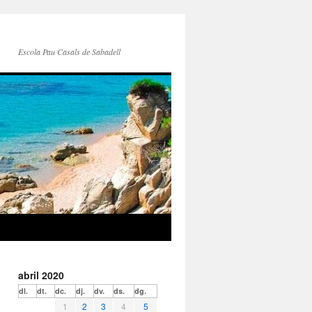
Escola Pau Casals de Sabadell
abril 2020
dl.
dt.
dc.
dj.
dv.
ds.
dg.
1
2
3
4
5