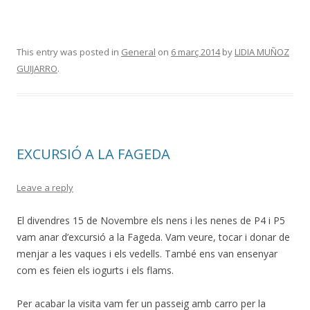
This entry was posted in
General
on
6 març 2014
by
LIDIA MUÑOZ
GUIJARRO
.
EXCURSIÓ A LA FAGEDA
Leave a reply
El divendres 15 de Novembre els nens i les nenes de P4 i P5
vam anar d’excursió a la Fageda. Vam veure, tocar i donar de
menjar a les vaques i els vedells. També ens van ensenyar
com es feien els iogurts i els flams.
Per acabar la visita vam fer un passeig amb carro per la