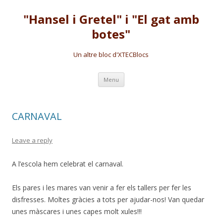
"Hansel i Gretel" i "El gat amb
botes"
Un altre bloc d'XTECBlocs
Skip
Menu
to
content
CARNAVAL
Leave a reply
A l’escola hem celebrat el carnaval.
Els pares i les mares van venir a fer els tallers per fer les
disfresses. Moltes gràcies a tots per ajudar-nos! Van quedar
unes màscares i unes capes molt xules!!!