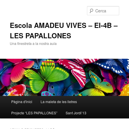
Cerca
Escola AMADEU VIVES – EI-4B –
LES PAPALLONES
Una finestreta a la nostra aula
Menú
Pàgina d'inici
La maleta de les lletres
Aneu
Aneu
principal
Projecte “LES PAPALLONES”
Sant Jordi’13
al
al
contingut
contingut