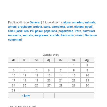
Publicat dins de
General
|
Etiquetat com a
aigua
,
amadeu
,
animals
,
antoni
,
arquitecte
,
artista
,
banc
,
barcelona
,
drac
,
elefant
,
gaudí
,
Güell
,
jardí
,
lleó
,
P4
,
palau
,
papallona
,
papallones
,
Parc
,
parvulari
,
recasens
,
secrets
,
sorpreses
,
sortida
,
trencadís
,
vives
|
Deixa un
comentari
AGOST 2026
dl.
dt.
dc.
dj.
dv.
ds.
dg.
1
2
3
4
5
6
7
8
9
10
11
12
13
14
15
16
17
18
19
20
21
22
23
24
25
26
27
28
29
30
31
« juny