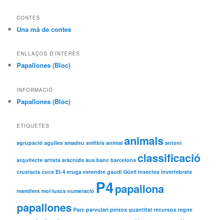
CONTES
Una mà de contes
ENLLAÇOS D'INTERÈS
Papallones (Bloc)
INFORMACIÓ
Papallones (Bloc)
ETIQUETES
animals
agrupació
agulles
amadeu
amfibis
animal
antoni
classificació
arquitecte
artista
aràcnids
aus
banc
barcelona
crustacis
cucs
EI-4
eruga
estendre
gaudí
Güell
insectes
invertebrats
P4
papallona
mamífers
mol·luscs
numeració
papallones
Parc
parvulari
peixos
quantitat
recursos
regne