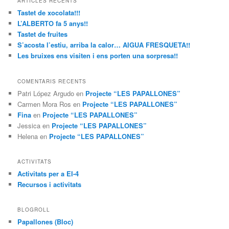
ARTICLES RECENTS
Tastet de xocolata!!!
L’ALBERTO fa 5 anys!!
Tastet de fruites
S’acosta l’estiu, arriba la calor… AIGUA FRESQUETA!!
Les bruixes ens visiten i ens porten una sorpresa!!
COMENTARIS RECENTS
Patri López Argudo
en
Projecte “LES PAPALLONES”
Carmen Mora Ros
en
Projecte “LES PAPALLONES”
Fina
en
Projecte “LES PAPALLONES”
Jessica
en
Projecte “LES PAPALLONES”
Helena
en
Projecte “LES PAPALLONES”
ACTIVITATS
Activitats per a EI-4
Recursos i activitats
BLOGROLL
Papallones (Bloc)