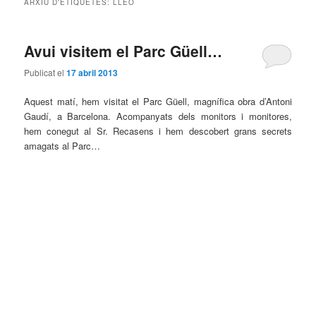
ARXIU D'ETIQUETES:
LLEÓ
principal
secundari
Avui visitem el Parc Güell…
Publicat el
17 abril 2013
Aquest matí, hem visitat el Parc Güell, magnífica obra d’Antoni
Gaudí, a Barcelona. Acompanyats dels monitors i monitores,
hem conegut al Sr. Recasens i hem descobert grans secrets
amagats al Parc…