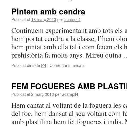
Pintem amb cendra
Publicat el
18 març 2013
per
acampil4
Continuem experimentant amb tots els a
hem portat cendra a la classe, l’hem olor
hem pintat amb ella tal i com feiem els 
prehistòria fa molts anys. Mireu quina
Publicat dins de
P4
|
Comentaris tancats
a
Pintem
amb
cendra
FEM FOGUERES AMB PLASTI
Publicat el
2 març 2013
per
acampil4
Hem cantat al voltant de la foguera les
del foc, hem dansat al seu voltant com fe
amb plastilina hem fet fogueres i indis.