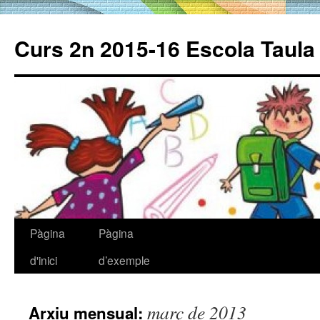
Curs 2n 2015-16 Escola Taul
Pàgina
Pàgina
Vés
d'inici
d’exemple
al
contingut
març de 2013
Arxiu mensual: