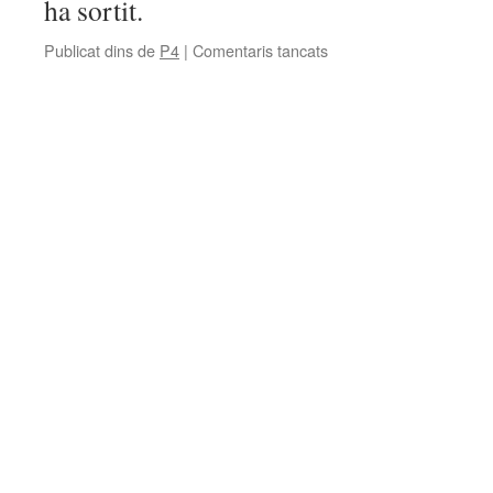
ha sortit.
Publicat dins de
P4
|
Comentaris tancats
a
FEM
FOGUERES
AMB
PLASTILINA