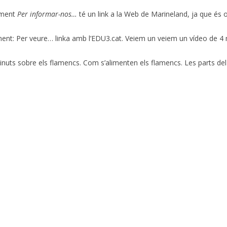
ament
Per informar-nos…
té un link a la Web de Marineland, ja que és
nt: Per veure… linka amb l’EDU3.cat. Veiem un veiem un vídeo de 4 m
uts sobre els flamencs. Com s’alimenten els flamencs. Les parts del