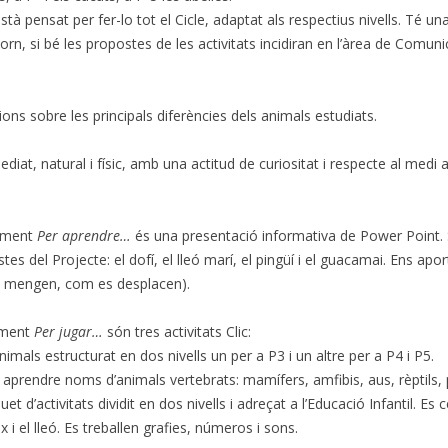
stà pensat per fer-lo tot el Cicle, adaptat als respectius nivells. Té 
orn, si bé les propostes de les activitats incidiran en l’àrea de Comuni
ions sobre les principals diferències dels animals estudiats.
diat, natural i físic, amb una actitud de curiositat i respecte al medi 
ament
Per aprendre…
és una presentació informativa de Power Point. S
es del Projecte: el dofí, el lleó marí, el pingüí i el guacamai. Ens ap
uè mengen, com es desplacen).
ament
Per jugar…
són tres activitats Clic:
nimals estructurat en dos nivells un per a P3 i un altre per a P4 i P5.
r aprendre noms d’animals vertebrats: mamífers, amfibis, aus, rèptils, 
et d’activitats dividit en dos nivells i adreçat a l’Educació Infantil. Es
eix i el lleó. Es treballen grafies, números i sons.