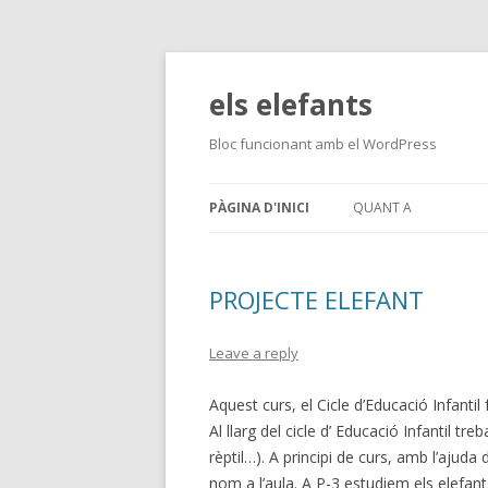
els elefants
Bloc funcionant amb el WordPress
PÀGINA D'INICI
QUANT A
PROJECTE ELEFANT
Leave a reply
Aquest curs, el Cicle d’Educació Infanti
Al llarg del cicle d’ Educació Infantil tr
rèptil…). A principi de curs, amb l’ajud
nom a l’aula. A P-3 estudiem els elefants