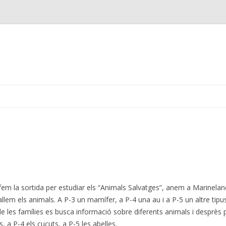
Skip
to
content
l fem la sortida per estudiar els “Animals Salvatges”, anem a Marinela
eballem els animals. A P-3 un mamífer, a P-4 una au i a P-5 un altre tipus
a de les famílies es busca informació sobre diferents animals i desprès 
, a P-4 els cucuts, a P-5 les abelles.