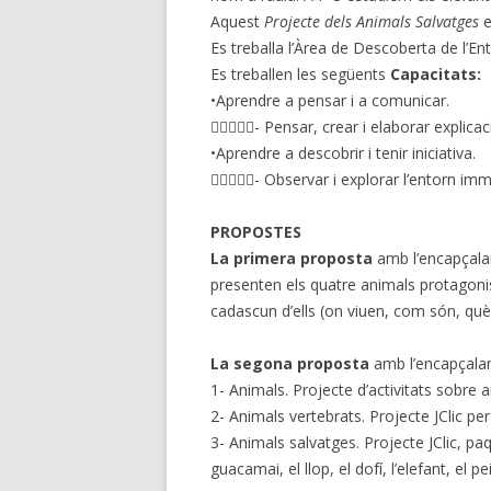
Aquest
Projecte dels Animals Salvatges
e
Es treballa l’Àrea de Descoberta de l’Ent
Es treballen les següents
Capacitats:
•Aprendre a pensar i a comunicar.
- Pensar, crear i elaborar explicac
•Aprendre a descobrir i tenir iniciativa.
- Observar i explorar l’entorn imme
PROPOSTES
La primera proposta
amb l’encapçal
presenten els quatre animals protagonist
cadascun d’ells (on viuen, com són, q
La segona proposta
amb l’encapçal
1- Animals. Projecte d’activitats sobre a
2- Animals vertebrats. Projecte JClic pe
3- Animals salvatges. Projecte JClic, paqu
guacamai, el llop, el dofí, l’elefant, el p