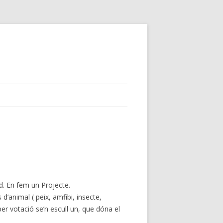
nd. En fem un Projecte.
 d’animal ( peix, amfibi, insecte,
per votació se’n escull un, que dóna el