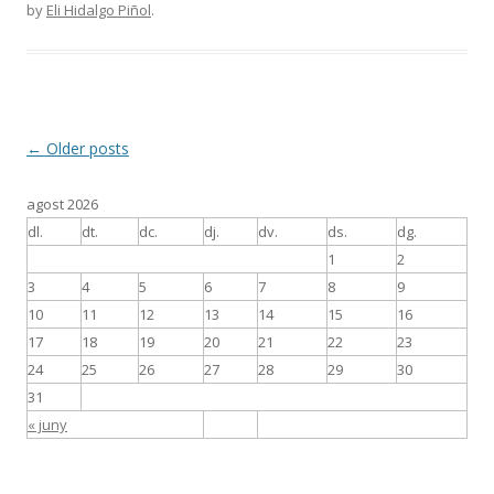
by
Eli Hidalgo Piñol
.
Post
←
Older posts
navigation
agost 2026
dl.
dt.
dc.
dj.
dv.
ds.
dg.
1
2
3
4
5
6
7
8
9
10
11
12
13
14
15
16
17
18
19
20
21
22
23
24
25
26
27
28
29
30
31
« juny