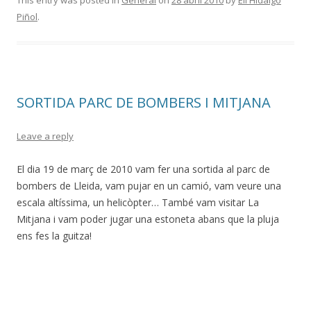
This entry was posted in
General
on
28 abril 2010
by
Eli Hidalgo
Piñol
.
SORTIDA PARC DE BOMBERS I MITJANA
Leave a reply
El dia 19 de març de 2010 vam fer una sortida al parc de
bombers de Lleida, vam pujar en un camió, vam veure una
escala altíssima, un helicòpter… També vam visitar La
Mitjana i vam poder jugar una estoneta abans que la pluja
ens fes la guitza!