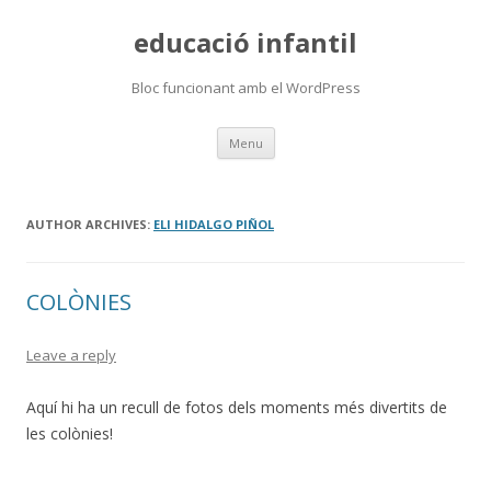
educació infantil
Bloc funcionant amb el WordPress
Skip
Menu
to
content
AUTHOR ARCHIVES:
ELI HIDALGO PIÑOL
COLÒNIES
Leave a reply
Aquí hi ha un recull de fotos dels moments més divertits de
les colònies!