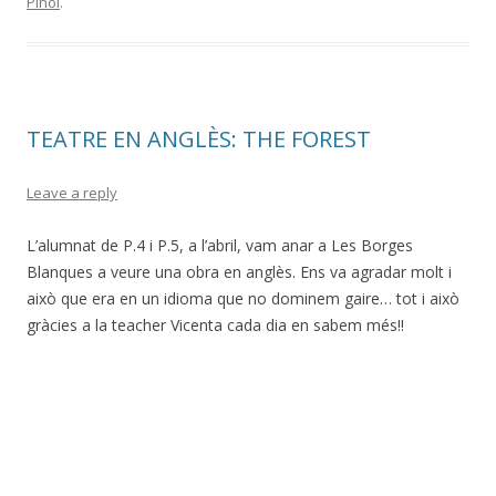
Piñol
.
TEATRE EN ANGLÈS: THE FOREST
Leave a reply
L’alumnat de P.4 i P.5, a l’abril, vam anar a Les Borges
Blanques a veure una obra en anglès. Ens va agradar molt i
això que era en un idioma que no dominem gaire… tot i això
gràcies a la teacher Vicenta cada dia en sabem més!!