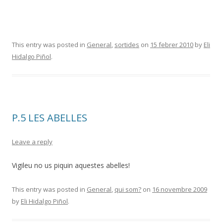
This entry was posted in
General
,
sortides
on
15 febrer 2010
by
Eli
Hidalgo Piñol
.
P.5 LES ABELLES
Leave a reply
Vigileu no us piquin aquestes abelles!
This entry was posted in
General
,
qui som?
on
16 novembre 2009
by
Eli Hidalgo Piñol
.