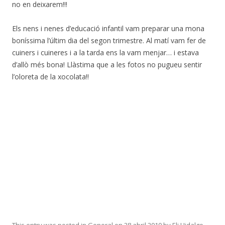
no en deixarem!!!
Els nens i nenes d’educació infantil vam preparar una mona
boníssima l’últim dia del segon trimestre. Al matí vam fer de
cuiners i cuineres i a la tarda ens la vam menjar… i estava
d’allò més bona! Llàstima que a les fotos no pugueu sentir
l’oloreta de la xocolata!!