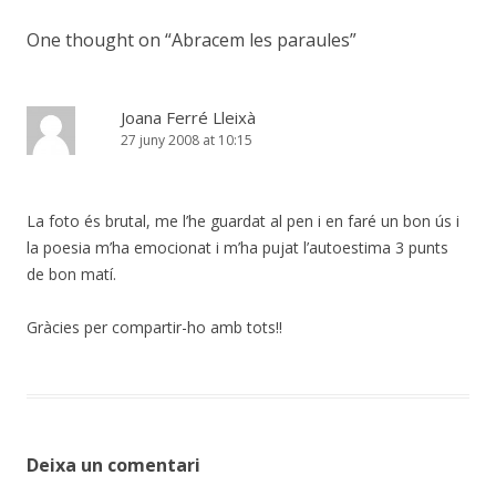
One thought on “
Abracem les paraules
”
Joana Ferré Lleixà
27 juny 2008 at 10:15
La foto és brutal, me l’he guardat al pen i en faré un bon ús i
la poesia m’ha emocionat i m’ha pujat l’autoestima 3 punts
de bon matí.
Gràcies per compartir-ho amb tots!!
Deixa un comentari