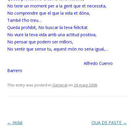
No tenir un moment per a la gent que et necessita,
No comprendre que el que la vida et dóna,
També t’ho treu…
Queda prohibit, No buscar la teva felicitat
No viure la teva vida amb una actitud positiva,
No pensar que podem ser millors,
No sentir que sense tu, aquest món no seria igual,…
Alfredo Cuervo
Barrero
This entry was posted in
General
on
26 maig 2008
.
Post
←
Hola!
OUA DE PASTE
→
navigation