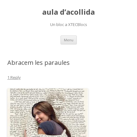
aula d’acollida
Un bloc a XTECBlocs
Skip
Menu
to
content
Abracem les paraules
1 Reply