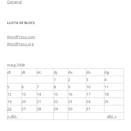
General
LLISTA DE BLOCS
WordPress.com
WordPress.org
maig 2008
dl.
dt.
dc.
dj.
dv.
ds.
dg.
1
2
3
4
5
6
7
8
9
10
11
12
13
14
15
16
17
18
19
20
21
22
23
24
25
26
27
28
29
30
31
« abr.
abr. »