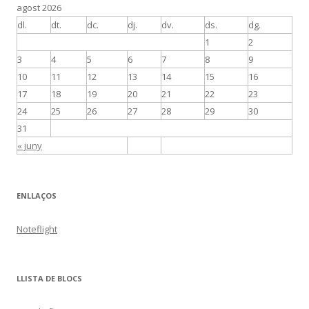
agost 2026
dl.
dt.
dc.
dj.
dv.
ds.
dg.
1
2
3
4
5
6
7
8
9
10
11
12
13
14
15
16
17
18
19
20
21
22
23
24
25
26
27
28
29
30
31
« juny
ENLLAÇOS
Noteflight
LLISTA DE BLOCS