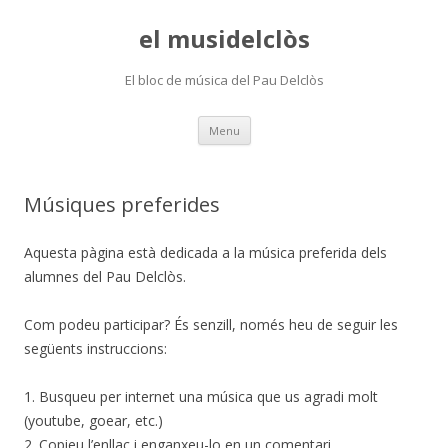
el musidelclòs
El bloc de música del Pau Delclòs
Skip
Menu
to
content
Músiques preferides
Aquesta pàgina està dedicada a la música preferida dels
alumnes del Pau Delclòs.
Com podeu participar? És senzill, només heu de seguir les
següents instruccions:
1. Busqueu per internet una música que us agradi molt
(youtube, goear, etc.)
2. Copieu l’enllaç i enganxeu-lo en un comentari.