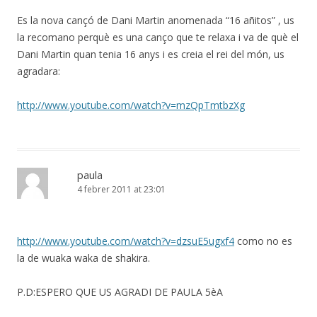
Es la nova cançó de Dani Martin anomenada “16 añitos” , us
la recomano perquè es una canço que te relaxa i va de què el
Dani Martin quan tenia 16 anys i es creia el rei del món, us
agradara:
http://www.youtube.com/watch?v=mzQpTmtbzXg
paula
4 febrer 2011 at 23:01
http://www.youtube.com/watch?v=dzsuE5ugxf4
como no es
la de wuaka waka de shakira.
P.D:ESPERO QUE US AGRADI DE PAULA 5èA