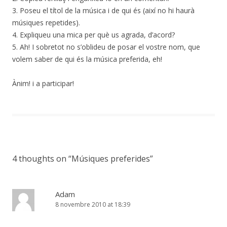
3. Poseu el títol de la música i de qui és (així no hi haurà
músiques repetides).
4. Expliqueu una mica per què us agrada, d’acord?
5. Ah! I sobretot no s’oblideu de posar el vostre nom, que
volem saber de qui és la música preferida, eh!
Ànim! i a participar!
4 thoughts on “
Músiques preferides
”
Adam
8 novembre 2010 at 18:39