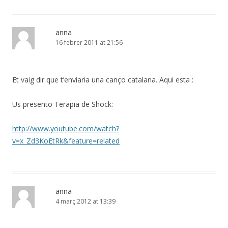
anna
16 febrer 2011 at 21:56
Et vaig dir que t’enviaria una canço catalana. Aqui esta :
Us presento Terapia de Shock:
http://www.youtube.com/watch?
v=x_Zd3KoEtRk&feature=related
anna
4 març 2012 at 13:39