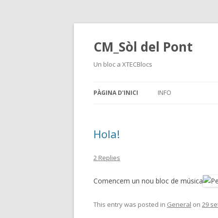
CM_Sòl del Pont
Un bloc a XTECBlocs
PÀGINA D'INICI
INFO
Hola!
2 Replies
Comencem un nou bloc de música
This entry was posted in
General
on
29 s