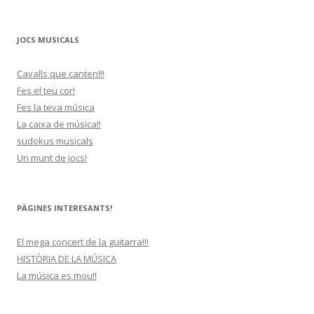
JOCS MUSICALS
Cavalls que canten!!!
Fes el teu cor!
Fes la teva música
La caixa de música!!
sudokus musicals
Un munt de jocs!
PÀGINES INTERESANTS!
El mega concert de la guitarra!!!
HISTÒRIA DE LA MÚSICA
La música es mou!!