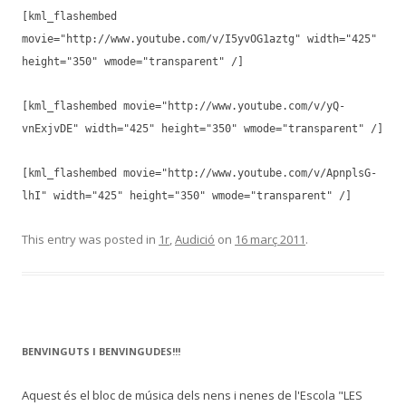
[kml_flashembed
movie="http://www.youtube.com/v/I5yvOG1aztg" width="425"
height="350" wmode="transparent" /]
[kml_flashembed movie="http://www.youtube.com/v/yQ-
vnExjvDE" width="425" height="350" wmode="transparent" /]
[kml_flashembed movie="http://www.youtube.com/v/ApnplsG-
lhI" width="425" height="350" wmode="transparent" /]
This entry was posted in
1r
,
Audició
on
16 març 2011
.
BENVINGUTS I BENVINGUDES!!!
Aquest és el bloc de música dels nens i nenes de l'Escola "LES