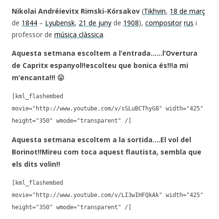
Nikolai Andréievitx Rimski-Kórsakov
(
Tikhvin
,
18 de març
de
1844
–
Lyubensk
,
21 de juny
de
1908
),
compositor
rus
i
professor de
música clàssica
.
Aquesta setmana escoltem a l’entrada……l’Overtura
de Capritx espanyol!!escolteu que bonica és!!!a mi
m’encanta!!! 😛
[kml_flashembed
movie="http://www.youtube.com/v/sSLuBCThyG8" width="425"
height="350" wmode="transparent" /]
Aquesta setmana escoltem a la sortida….El vol del
Borinot!!Mireu com toca aquest flautista, sembla que
els dits volin!!
[kml_flashembed
movie="http://www.youtube.com/v/LI3wIHFQkAk" width="425"
height="350" wmode="transparent" /]