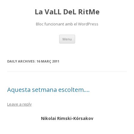
La VaLL DeL RitMe
Bloc funcionant amb el WordPress
Skip
Menu
to
content
DAILY ARCHIVES:
16 MARÇ 2011
Aquesta setmana escoltem….
Leave a reply
Nikolai Rimski-Kórsakov