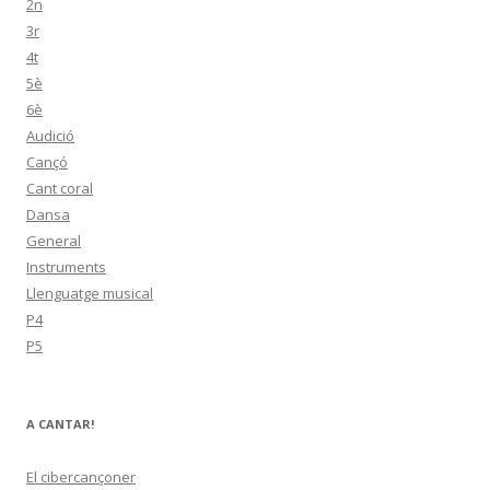
2n
3r
4t
5è
6è
Audició
Cançó
Cant coral
Dansa
General
Instruments
Llenguatge musical
P4
P5
A CANTAR!
El cibercançoner