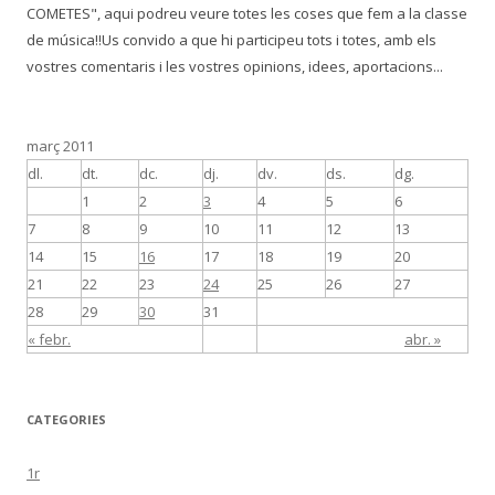
COMETES", aqui podreu veure totes les coses que fem a la classe
de música!!Us convido a que hi participeu tots i totes, amb els
vostres comentaris i les vostres opinions, idees, aportacions...
març 2011
dl.
dt.
dc.
dj.
dv.
ds.
dg.
1
2
3
4
5
6
7
8
9
10
11
12
13
14
15
16
17
18
19
20
21
22
23
24
25
26
27
28
29
30
31
« febr.
abr. »
CATEGORIES
1r