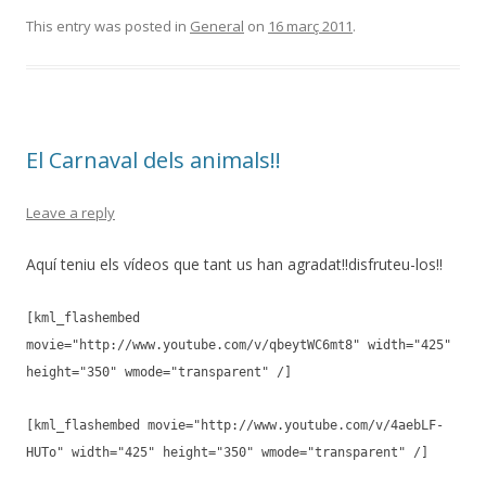
This entry was posted in
General
on
16 març 2011
.
El Carnaval dels animals!!
Leave a reply
Aquí teniu els vídeos que tant us han agradat!!disfruteu-los!!
[kml_flashembed
movie="http://www.youtube.com/v/qbeytWC6mt8" width="425"
height="350" wmode="transparent" /]
[kml_flashembed movie="http://www.youtube.com/v/4aebLF-
HUTo" width="425" height="350" wmode="transparent" /]