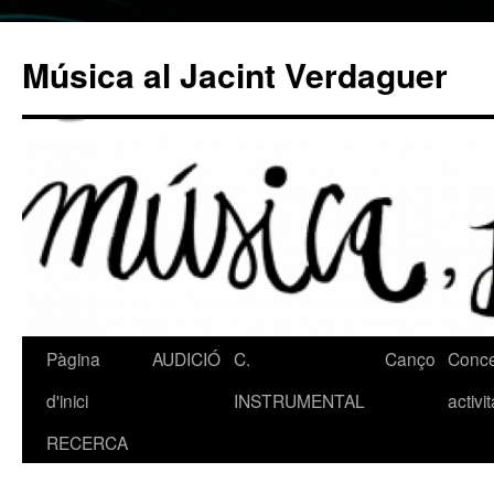
Música al Jacint Verdaguer
Pàgina
AUDICIÓ
C.
Canço
Concer
Vés
d'inici
INSTRUMENTAL
activit
al
RECERCA
contingut