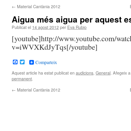
←
Material Cantània 2012
Aigua més aigua per aquest es
Publicat el
14 agost 2012
per
Eva Rubio
[youtube]http://www.youtube.com/watc
v=iWVXKdJyTqs[/youtube]
Facebook
Twitter
Comparteix
Aquest article ha estat publicat en
audicions
,
General
. Afegeix a
permanent
.
←
Material Cantània 2012