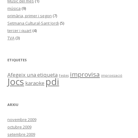
Músic del més
(1)
música
(9)
primària, primer i segon
(7)
Setmana Cultural-Sant Jordi
(5)
tercer i quart
(4)
TVA
(3)
ETIQUETES
improvisa
Afegeix una etiqueta
Festes
improvizació
Jocs
pdi
karaoke
ARXIU
novembre 2009
octubre 2009
setembre 2009