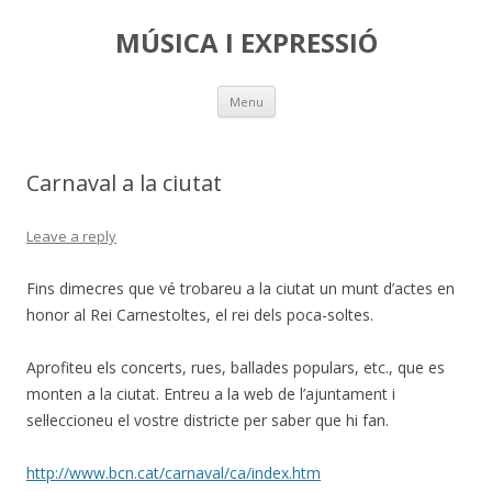
MÚSICA I EXPRESSIÓ
Skip
Menu
to
content
Carnaval a la ciutat
Leave a reply
Fins dimecres que vé trobareu a la ciutat un munt d’actes en
honor al Rei Carnestoltes, el rei dels poca-soltes.
Aprofiteu els concerts, rues, ballades populars, etc., que es
monten a la ciutat. Entreu a la web de l’ajuntament i
sel·leccioneu el vostre districte per saber que hi fan.
http://www.bcn.cat/carnaval/ca/index.htm