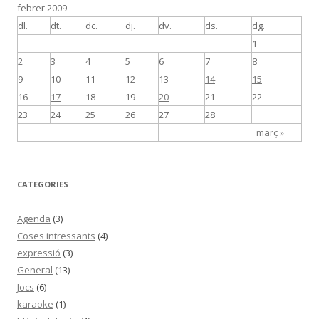
febrer 2009
dl.
dt.
dc.
dj.
dv.
ds.
dg.
1
2
3
4
5
6
7
8
9
10
11
12
13
14
15
16
17
18
19
20
21
22
23
24
25
26
27
28
març »
CATEGORIES
Agenda
(3)
Coses intressants
(4)
expressió
(3)
General
(13)
Jocs
(6)
karaoke
(1)