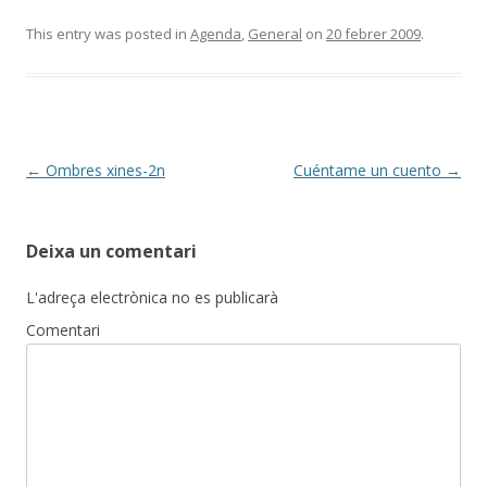
This entry was posted in
Agenda
,
General
on
20 febrer 2009
.
Post
←
Ombres xines-2n
Cuéntame un cuento
→
navigation
Deixa un comentari
L'adreça electrònica no es publicarà
Comentari