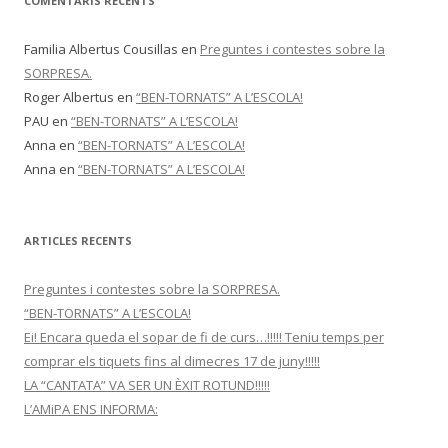
COMENTARIS RECENTS
Familia Albertus Cousillas
en
Preguntes i contestes sobre la
SORPRESA.
Roger Albertus
en
“BEN-TORNATS” A L’ESCOLA!
PAU
en
“BEN-TORNATS” A L’ESCOLA!
Anna
en
“BEN-TORNATS” A L’ESCOLA!
Anna
en
“BEN-TORNATS” A L’ESCOLA!
ARTICLES RECENTS
Preguntes i contestes sobre la SORPRESA.
“BEN-TORNATS” A L’ESCOLA!
Ei! Encara queda el sopar de fi de curs…!!!!! Teniu temps per
comprar els tiquets fins al dimecres 17 de juny!!!!!
LA “CANTATA” VA SER UN ÈXIT ROTUND!!!!!
L’AMiPA ENS INFORMA: