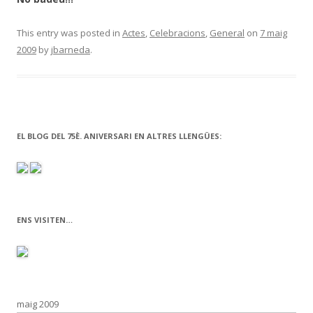
This entry was posted in
Actes
,
Celebracions
,
General
on
7 maig
2009
by
jbarneda
.
EL BLOG DEL 75È. ANIVERSARI EN ALTRES LLENGÜES:
ENS VISITEN…
maig 2009