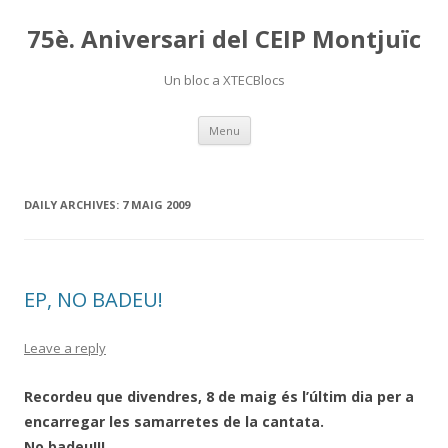
75è. Aniversari del CEIP Montjuïc
Un bloc a XTECBlocs
Skip
Menu
to
content
DAILY ARCHIVES:
7 MAIG 2009
EP, NO BADEU!
Leave a reply
Recordeu que divendres, 8 de maig és l’últim dia per a
encarregar les samarretes de la cantata.
No badeu!!!