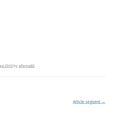
ig 2010
by
aferna83
.
Article següent
→