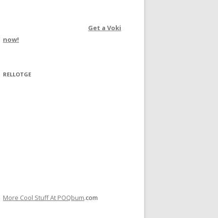
Get a Voki
now!
RELLOTGE
More Cool Stuff At POQbum
.com