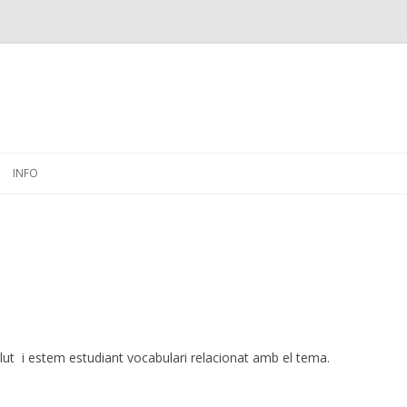
Skip
to
INFO
content
lut i estem estudiant vocabulari relacionat amb el tema.