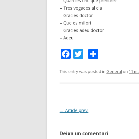
– Quan les tinc que prendre?
– Tres vegades al dia
– Gracies doctor
– Que es millori
– Gracies adeu doctor
– Adeu
F
T
C
ac
w
o
e
itt
m
This entry was posted in
General
on
11 ma
b
er
p
o
ar
o
te
k
ix
Post
←
Article previ
navigation
Deixa un comentari