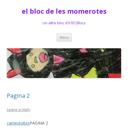
el bloc de les momerotes
Un altre bloc d’XTECBlocs
Skip
Menu
to
content
Pagina 2
Leave a reply
carnestoltes
PAGINA 2