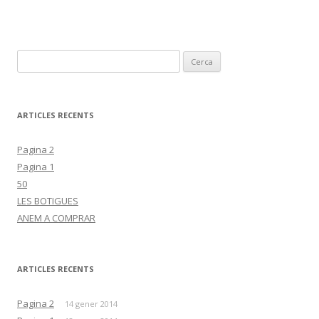
C
e
r
c
ARTICLES RECENTS
a
:
Pagina 2
Pagina 1
50
LES BOTIGUES
ANEM A COMPRAR
ARTICLES RECENTS
Pagina 2
14 gener 2014