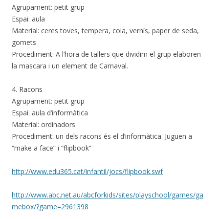
Agrupament: petit grup
Espai: aula
Material: ceres toves, tempera, cola, vernís, paper de seda,
gomets
Procediment: A l’hora de tallers que dividim el grup elaboren
la mascara i un element de Carnaval.
4. Racons
Agrupament: petit grup
Espai: aula d’informàtica
Material: ordinadors
Procediment: un dels racons és el d’informàtica. Juguen a
“make a face” i “flipbook”
http://www.edu365.cat/infantil/jocs/flipbook.swf
http://www.abc.net.au/abcforkids/sites/playschool/games/ga
mebox/?game=2961398