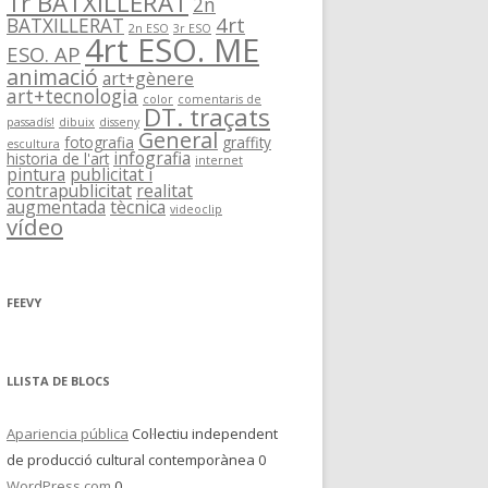
1r BATXILLERAT
2n
4rt
BATXILLERAT
2n ESO
3r ESO
4rt ESO. ME
ESO. AP
animació
art+gènere
art+tecnologia
color
comentaris de
DT. traçats
passadís!
dibuix
disseny
General
fotografia
graffity
escultura
infografia
historia de l'art
internet
pintura
publicitat i
contrapublicitat
realitat
augmentada
tècnica
videoclip
vídeo
FEEVY
LLISTA DE BLOCS
Apariencia pública
Col·lectiu independent
de producció cultural contemporànea 0
WordPress.com
0