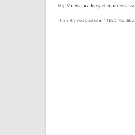
http://media.academyart.edu/freeclass/
This entry was posted in
4rt ESO. ME
,
dibui