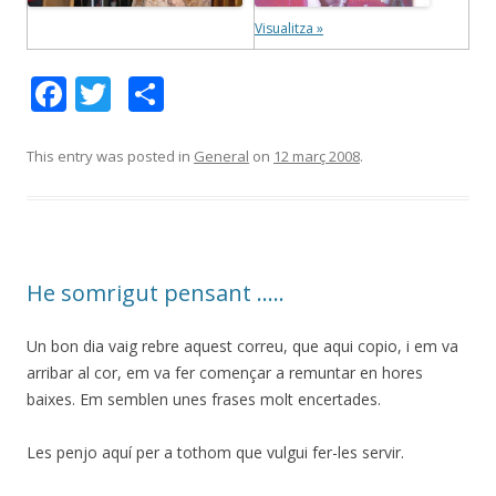
Visualitza »
F
T
C
ac
w
o
e
itt
m
This entry was posted in
General
on
12 març 2008
.
b
er
p
o
ar
o
te
He somrigut pensant …..
k
ix
Un bon dia vaig rebre aquest correu, que aqui copio, i em va
arribar al cor, em va fer començar a remuntar en hores
baixes. Em semblen unes frases molt encertades.
Les penjo aquí per a tothom que vulgui fer-les servir.