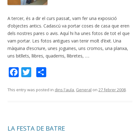
A tercer, és a dir el curs passat, vam fer una exposició
d’objectes antics. Cadascú va portar coses de casa que eren
dels nostres pares o avis. Aquí hi ha unes fotos de tot el que
vam portar. Les fotos antigues van tenir molt d’èxit. Una
màquina d’escriure,
unes joguines, uns cromos, una planxa,
uns bitllets, llibres, quaderns, llibretes, ….
F
T
C
ac
w
o
e
itt
m
This entry was posted in
dins l'aula
,
General
on
27 febrer 2008
.
b
er
p
o
ar
o
te
LA FESTA DE BATRE
k
ix