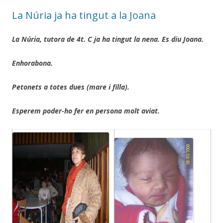
o
te
La Núria ja ha tingut a la Joana
k
ix
La Núria, tutora de 4t. C ja ha tingut la nena.
Es diu Joana.
Enhorabona.
Petonets a totes dues (mare i filla).
Esperem poder-ho fer en persona molt aviat.