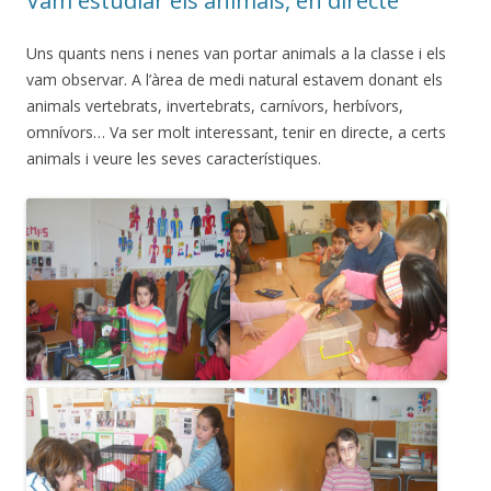
Vam estudiar els animals, en directe
k
ix
Uns quants nens i nenes van portar animals a la classe i els
vam observar. A l’àrea de medi natural estavem donant els
animals vertebrats, invertebrats, carnívors, herbívors,
omnívors… Va ser molt interessant, tenir en directe, a certs
animals i veure les seves característiques.