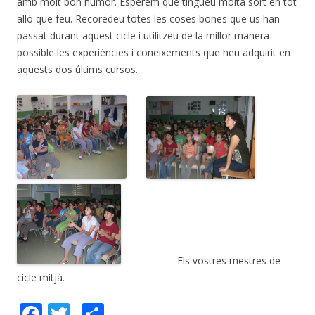
amb molt bon humor. Esperem que tingueu molta sort en tot
allò que feu. Recoredeu totes les coses bones que us han
passat durant aquest cicle i utilitzeu de la millor manera
possible les experiències i coneixements que heu adquirit en
aquests dos últims cursos.
Els vostres mestres de
cicle mitjà.
F
T
C