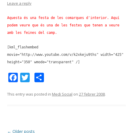
Leave a reply
Aquesta és una festa de les comarques d'interior. Aquí
podem veure que és una de les festes que tenen a veure
amb les feines del camp.
[kml_flashembed
movie="http://www.youtube.com/v/k2xkeju9ths" width="425"
height="350" wmode="transparent" /]
F
T
C
ac
w
o
e
itt
m
This entry was posted in
Medi Social
on
27 febrer 2008
.
b
er
p
o
ar
o
te
Post
←
Older posts