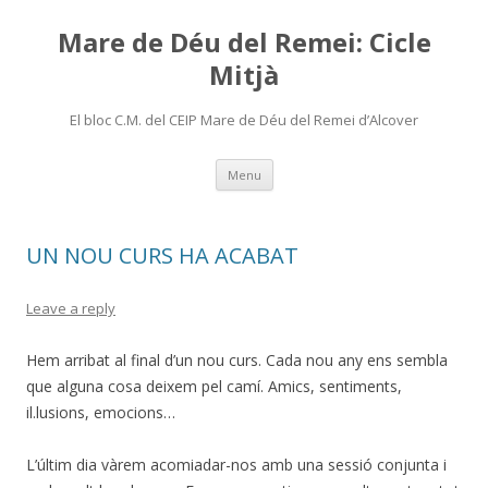
Mare de Déu del Remei: Cicle
Mitjà
El bloc C.M. del CEIP Mare de Déu del Remei d’Alcover
Skip
Menu
to
content
UN NOU CURS HA ACABAT
Leave a reply
Hem arribat al final d’un nou curs. Cada nou any ens sembla
que alguna cosa deixem pel camí. Amics, sentiments,
il.lusions, emocions…
L’últim dia vàrem acomiadar-nos amb una sessió conjunta i