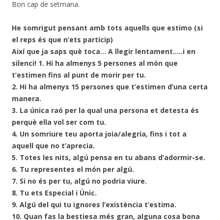
Bon cap de setmana.
He somrigut pensant amb tots aquells que estimo (si
el reps és que n’ets partícip)
Així que ja saps què toca… A llegir lentament…..i en
silenci!
1. Hi ha almenys 5 persones al món que
t’estimen fins al punt de morir per tu.
2. Hi ha almenys 15 persones que t’estimen d’una certa
manera.
3. La única raó per la qual una persona et detesta és
perquè ella vol ser com tu.
4. Un somriure teu aporta joia/alegria, fins i tot a
aquell que no t’aprecia.
5. Totes les nits, algú pensa en tu abans d’adormir-se.
6. Tu representes el món per algú.
7. Si no és per tu, algú no podria viure.
8. Tu ets Especial i Únic.
9. Algú del qui tu ignores l’existència t’estima.
10. Quan fas la bestiesa més gran, alguna cosa bona