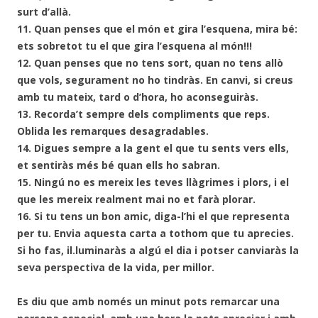
surt d’allà.
11. Quan penses que el món et gira l’esquena, mira bé:
ets sobretot tu el que gira l’esquena al món!!!
12. Quan penses que no tens sort, quan no tens allò
que vols, segurament no ho tindràs. En canvi, si creus
amb tu mateix, tard o d’hora, ho aconseguiràs.
13. Recorda’t sempre dels compliments que reps.
Oblida les remarques desagradables.
14. Digues sempre a la gent el que tu sents vers ells,
et sentiràs més bé quan ells ho sabran.
15. Ningú no es mereix les teves llàgrimes i plors, i el
que les mereix realment mai no et farà plorar.
16. Si tu tens un bon amic, diga-l’hi el que representa
per tu.
Envia aquesta carta a tothom que tu aprecies.
Si ho fas, il.luminaràs a algú el dia i potser canviaràs la
seva perspectiva de la vida, per millor.
Es diu que amb només un minut pots remarcar una