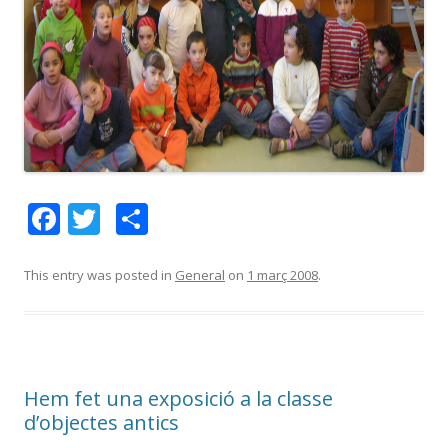
F
T
C
ac
w
o
e
itt
m
This entry was posted in
General
on
1 març 2008
.
b
er
p
o
ar
o
te
Hem fet una exposició a la classe
k
ix
d’objectes antics