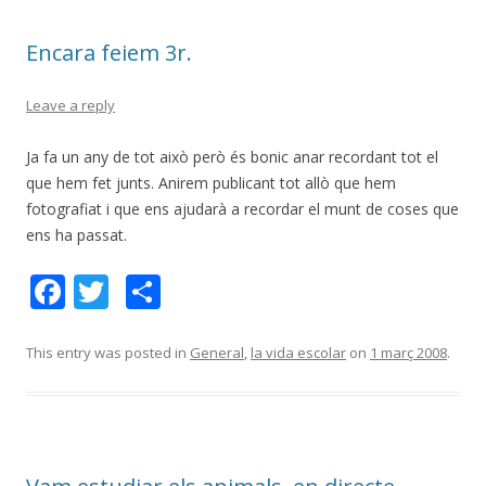
o
te
Encara feiem 3r.
k
ix
Leave a reply
Ja fa un any de tot això però és bonic anar recordant tot el
que hem fet junts. Anirem publicant tot allò que hem
fotografiat i que ens ajudarà a recordar el munt de coses que
ens ha passat.
F
T
C
ac
w
o
e
itt
m
This entry was posted in
General
,
la vida escolar
on
1 març 2008
.
b
er
p
o
ar
o
te