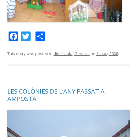
F
T
C
ac
w
o
e
itt
m
This entry was posted in
dins l'aula
,
General
on
1 març 2008
.
b
er
p
o
ar
o
te
LES COLÒNIES DE L’ANY PASSAT A
k
ix
AMPOSTA