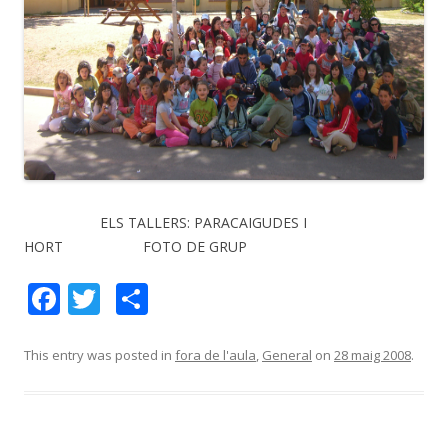
ELS TALLERS: PARACAIGUDES I
HORT FOTO DE GRUP
F
T
C
ac
w
o
e
itt
m
This entry was posted in
fora de l'aula
,
General
on
28 maig 2008
.
b
er
p
o
ar