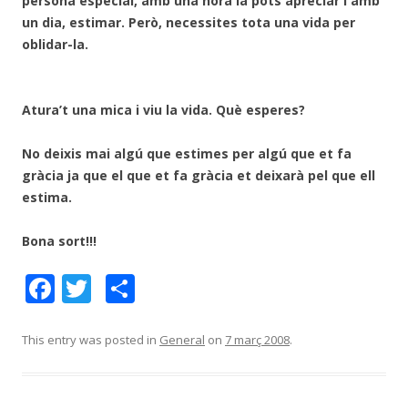
persona especial, amb una hora la pots apreciar i amb
un dia, estimar. Però, necessites tota una vida per
oblidar-la.
Atura’t una mica i viu la vida. Què esperes?
No deixis mai algú que estimes per algú que et fa
gràcia ja que el que et fa gràcia et deixarà pel que ell
estima.
Bona sort!!!
F
T
C
ac
w
o
e
itt
m
This entry was posted in
General
on
7 març 2008
.
b
er
p
o
ar