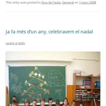
e
itt
m
This entry was posted in
fora de l'aula
,
General
on
1 març 2008
.
b
er
p
o
ar
o
te
Ja fa més d’un any, celebravem el nadal
k
ix
Leave a reply