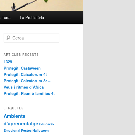
a Terra
La Prehistòria
C
e
r
c
ARTICLES RECENTS
a
1329
Protegit: Castaween
Protegit: Caixaforum 4t
Protegit: Caixaforum 3r –
Veus i ritmes d’Àfrica
Protegit: Reunió famílies 4t
ETIQUETES
Ambients
d'aprenentatge
Educacio
Emocional
Festes
Halloween