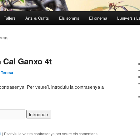
Tallers
Arts & Crafts
Els somnis
El cinema
L’univers i L
MNIS
a Cal Ganxo 4t
r
Teresa
contrasenya. Per veure’l, introduïu la contrasenya a
l
|
Escriviu la vostra contrasenya per veure els comentaris.