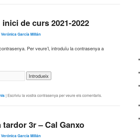
 inici de curs 2021-2022
r
Verónica García Millán
contrasenya. Per veure’l, introduïu la contrasenya a
nis
|
Escriviu la vostra contrasenya per veure els comentaris.
a tardor 3r – Cal Ganxo
r
Verónica García Millán