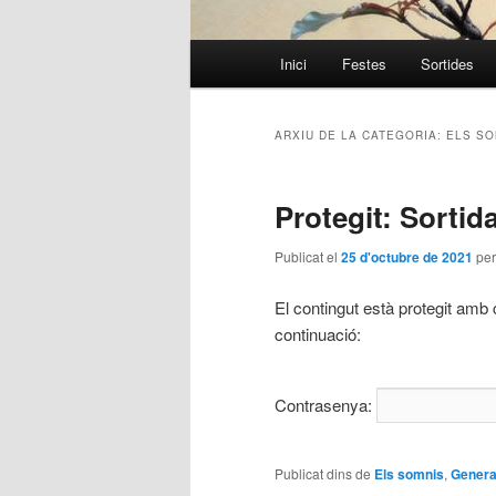
Menú
Inici
Festes
Sortides
Aneu
Aneu
principal
al
al
ARXIU DE LA CATEGORIA:
ELS SO
contingut
contingut
Protegit: Sortid
principal
secundari
Publicat el
25 d'octubre de 2021
pe
El contingut està protegit amb 
continuació:
Contrasenya:
Publicat dins de
Els somnis
,
Genera