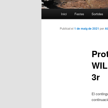
Menú
Inici
Festes
Sortides
Aneu
principal
al
Publicat el
1 de maig de 2021
per
A
contingut
Pro
principal
WIL
3r
El conting
continuaci