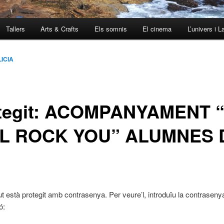
Tallers
Arts & Crafts
Els somnis
El cinema
L’univers i L
LICIA
tegit: ACOMPANYAMENT 
L ROCK YOU” ALUMNES 
ut està protegit amb contrasenya. Per veure’l, introduïu la contraseny
ó: