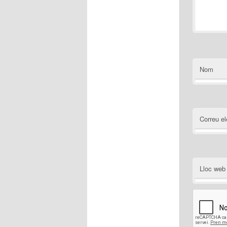
Nom
Correu el
Lloc web