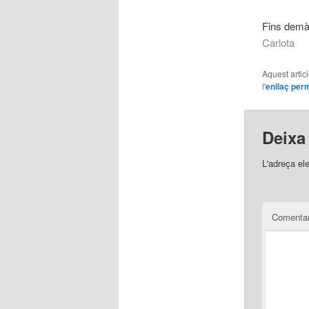
Fins dem
Carlota
Aquest artic
l'
enllaç per
Deixa
L'adreça el
Comentar