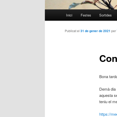
Menú
Inici
Festes
Sortides
Aneu
principal
al
Publicat el
31 de gener de 2021
per
contingut
Con
principal
Bona tard
Demà dia 1
aquesta se
teniu el m
https://m