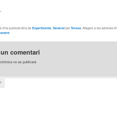
à,
le s'ha publicat dins de
Experiments
,
General
per
Teresa
. Afegeix a les adreces d'
manent
.
 un comentari
ectrònica no es publicarà
i