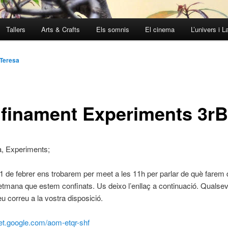
Tallers
Arts & Crafts
Els somnis
El cinema
L’univers i L
Teresa
finament Experiments 3rB
a, Experiments;
 de febrer ens trobarem per meet a les 11h per parlar de què farem 
tmana que estem confinats. Us deixo l’enllaç a continuació. Qualse
eu correu a la vostra disposició.
eet.google.com/aom-
etqr-shf