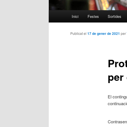
Menú
Inici
Festes
Sortides
Aneu
principal
al
Publicat el
17 de gener de 2021
per
contingut
Pro
principal
per 
El conting
continuaci
Contrase