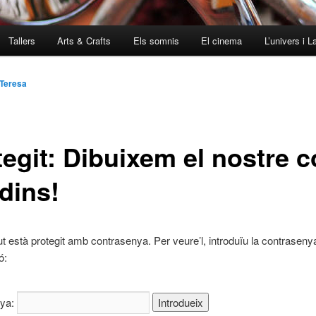
Tallers
Arts & Crafts
Els somnis
El cinema
L’univers i L
Teresa
tegit: Dibuixem el nostre c
dins!
ut està protegit amb contrasenya. Per veure’l, introduïu la contraseny
ó:
nya: