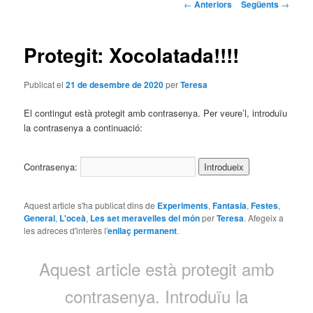
Navegació
←
Anteriors
Següents
→
pels
articles
Protegit: Xocolatada!!!!
Publicat el
21 de desembre de 2020
per
Teresa
El contingut està protegit amb contrasenya. Per veure’l, introduïu
la contrasenya a continuació:
Contrasenya:
Aquest article s'ha publicat dins de
Experiments
,
Fantasia
,
Festes
,
General
,
L'oceà
,
Les set meravelles del món
per
Teresa
. Afegeix a
les adreces d'interès l'
enllaç permanent
.
Aquest article està protegit amb
contrasenya. Introduïu la