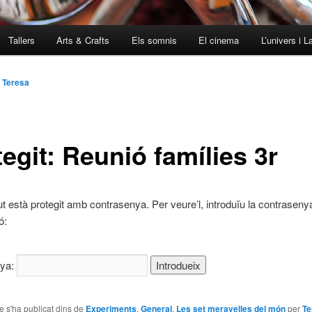
Tallers
Arts & Crafts
Els somnis
El cinema
L’univers i L
r
Teresa
egit: Reunió famílies 3r
ut està protegit amb contrasenya. Per veure’l, introduïu la contraseny
ó:
nya:
le s'ha publicat dins de
Experiments
,
General
,
Les set meravelles del món
per
Te