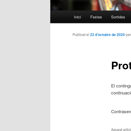
Menú
Inici
Festes
Sortides
Aneu
principal
al
Publicat el
22 d'octubre de 2020
pe
contingut
Prot
principal
El conting
continuaci
Contrase
Aquest artic