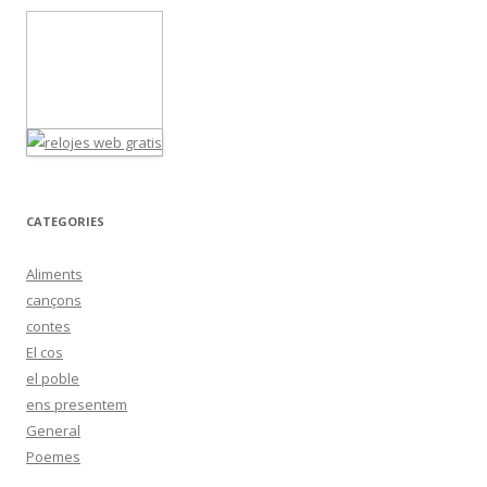
CATEGORIES
Aliments
cançons
contes
El cos
el poble
ens presentem
General
Poemes