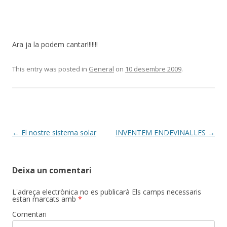
Ara ja la podem cantar!!!!!!!
This entry was posted in
General
on
10 desembre 2009
.
Post
←
El nostre sistema solar
INVENTEM ENDEVINALLES
→
navigation
Deixa un comentari
L'adreça electrònica no es publicarà
Els camps necessaris
estan marcats amb
*
Comentari