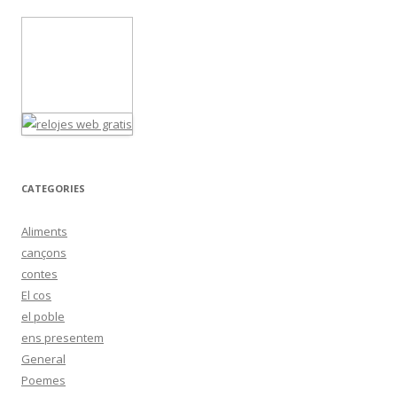
CATEGORIES
Aliments
cançons
contes
El cos
el poble
ens presentem
General
Poemes