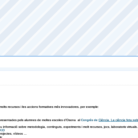
 molts recursos i les accions formatives més innovadores, per exemple:
presentades pels alumnes de moltes escoles d’Osona al
Congrés de
Ciència. La ciència feta pel
 informació sobre metodologia, continguts, experiments i molt recursos, jocs, laboratoris virtual
KID
rojectes, vídeos …
s: