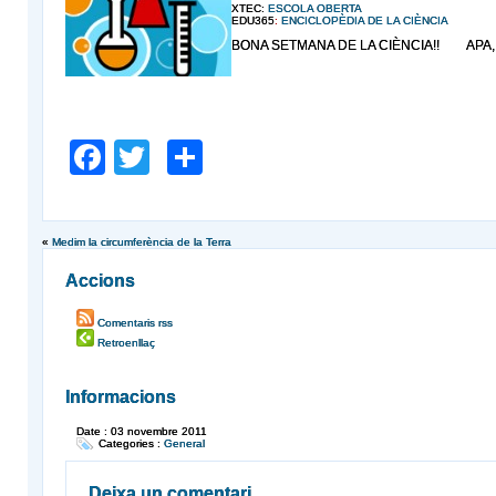
XTEC:
ESCOLA OBERTA
EDU365
:
ENCICLOPÈDIA DE LA CIÈNCIA
BONA SETMANA DE LA CIÈNCIA!! APA, 
Facebook
Twitter
Comparteix
«
Medim la circumferència de la Terra
Accions
Comentaris rss
Retroenllaç
Informacions
Date : 03 novembre 2011
Categories :
General
Deixa un comentari