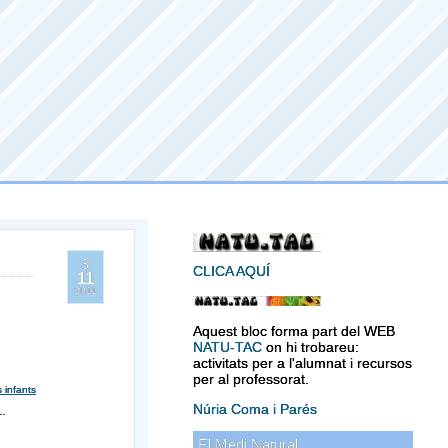
3
CLICA AQUÍ
11
2011
Aquest bloc forma part del WEB
NATU-TAC
on hi trobareu:
activitats per a l'alumnat i recursos
per al professorat.
s infants
Núria Coma i Parés
s…
El Medi Natural