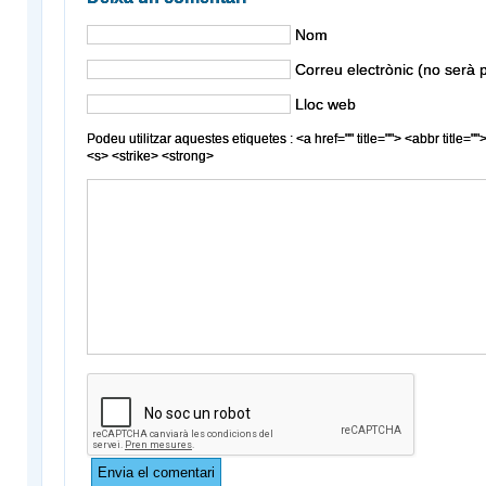
Nom
Correu electrònic (no serà p
Lloc web
Podeu utilitzar aquestes etiquetes : <a href="" title=""> <abbr title
<s> <strike> <strong>