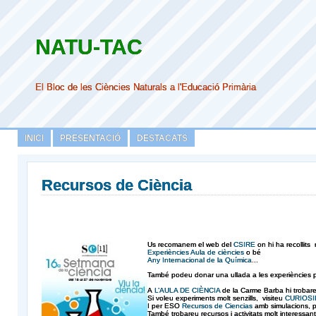
NATU-TAC
El Bloc de les Ciències Naturals a l'Educació Primària
INICI
PRESENTACIÓ
DESTACATS
Recursos de Ciència
Us recomanem el web del
CSIRE
on hi ha recollits
Experiències Aula de ciències
o bé
Any Internacional de la Química
.
..
També podeu donar una ullada a les experiències 
A
L’AULA DE CIÈNCIA
de la Carme Barba hi trobareu
Si voleu experiments molt senzills, visiteu
CURIOSI
I per ESO
Recursos de Ciencias
amb simulacions, p
També trobareu recursos i activitats molt interessant