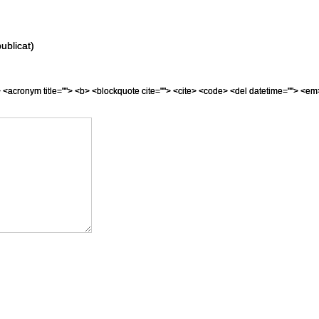
ublicat)
=""> <acronym title=""> <b> <blockquote cite=""> <cite> <code> <del datetime=""> <em