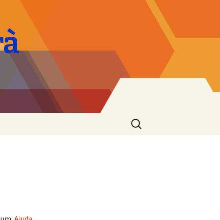
rà
Cerca:
lbum.
Ajuda
.