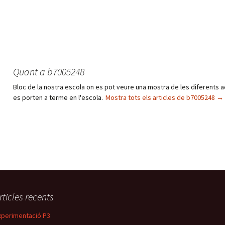
Quant a b7005248
Bloc de la nostra escola on es pot veure una mostra de les diferents a
es porten a terme en l'escola.
Mostra tots els articles de b7005248
→
rticles recents
xperimentació P3