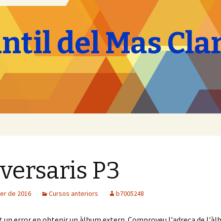
antil del Mas Cla
versaris P3
rer de 2016
Cursos anteriors
b7005248
t un error en obtenir un àlbum extern. Comproveu l'adreça de l'à