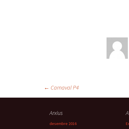
←
Carnaval P4
Navegació
Arxius
A
pels
desembre 2016
E