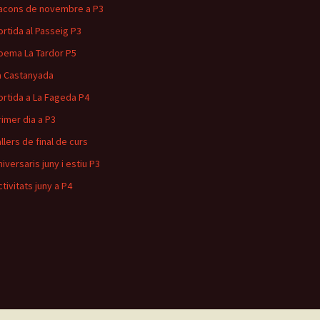
acons de novembre a P3
ortida al Passeig P3
oema La Tardor P5
a Castanyada
ortida a La Fageda P4
rimer dia a P3
allers de final de curs
niversaris juny i estiu P3
ctivitats juny a P4