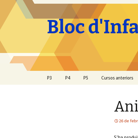
Bloc d'Inf
Vés
P3
P4
P5
Cursos anteriors
al
contingut
Ani
26 de feb
S'ha produï