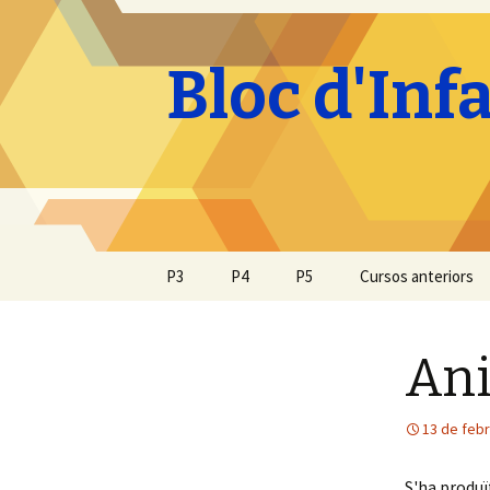
Bloc d'Inf
Vés
P3
P4
P5
Cursos anteriors
al
contingut
Ani
13 de feb
S'ha produï