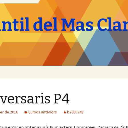
antil del Mas Cla
versaris P4
rer de 2016
Cursos anteriors
b7005248
t un error en obtenir un àlbum extern. Comproveu l'adreça de l'à