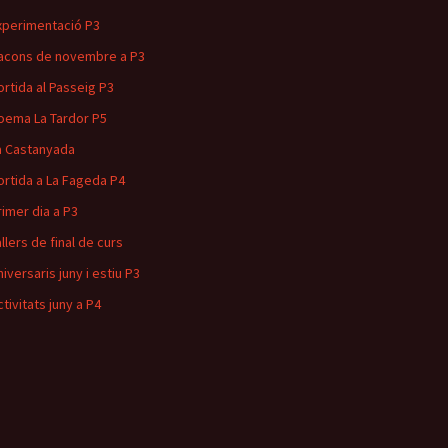
xperimentació P3
acons de novembre a P3
ortida al Passeig P3
oema La Tardor P5
a Castanyada
ortida a La Fageda P4
rimer dia a P3
allers de final de curs
niversaris juny i estiu P3
ctivitats juny a P4