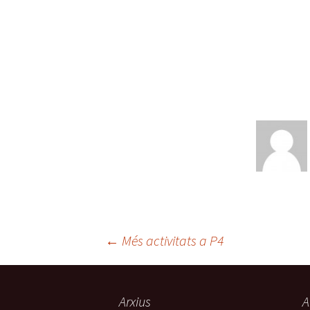
←
Més activitats a P4
Navegació
Arxius
A