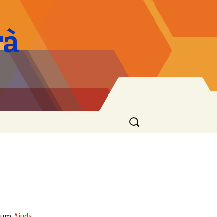
rà
Cerca:
lbum.
Ajuda
.