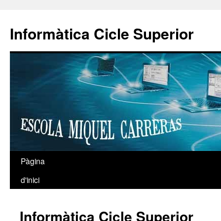
Informàtica Cicle Superior
Pàgina
Vés
d'inici
al
contingut
Informàtica Cicle Superior