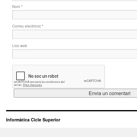
Nom
*
Correu electrònic
*
Lloc web
Informàtica Cicle Superior